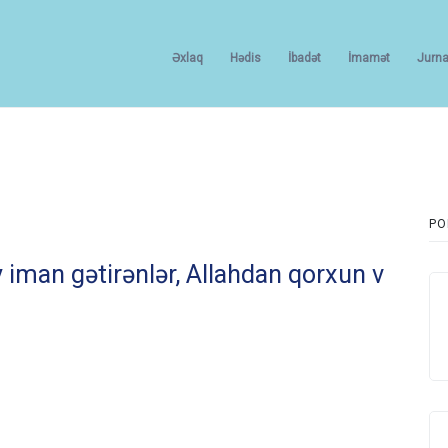
Əxlaq
Hədis
İbadət
İmamət
Jurna
PO
 gətirənlər, Allahdan qorxun və Peyğəmbər