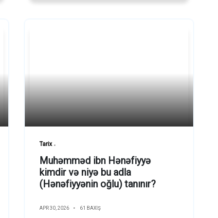
Tarix
Muhəmməd ibn Hənəfiyyə
kimdir və niyə bu adla
(Hənəfiyyənin oğlu) tanınır?
APR 30, 2026
61 BAXIŞ