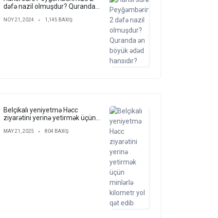
dəfə nazil olmuşdur? Quranda
ən böyük ədəd hansıdır?
NOY 21, 2024
1,145 BAXIŞ
Belçikalı yeniyetmə Həcc
ziyarətini yerinə yetirmək üçün
minlərlə kilometr yol qət edib
MAY 21, 2025
804 BAXIŞ