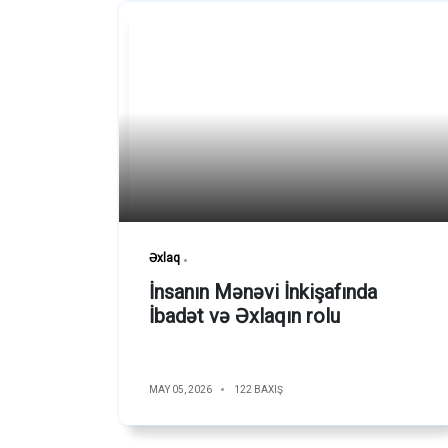
Əxlaq
İnsanın Mənəvi İnkişafında
İbadət və Əxlaqın rolu
MAY 05, 2026
122 BAXIŞ