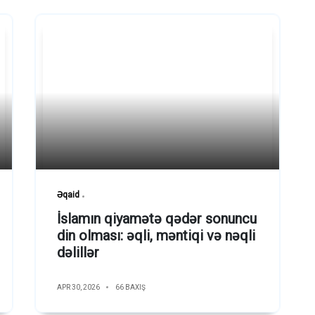
Əqaid
İslamın qiyamətə qədər sonuncu
din olması: əqli, məntiqi və nəqli
dəlillər
APR 30, 2026
66 BAXIŞ