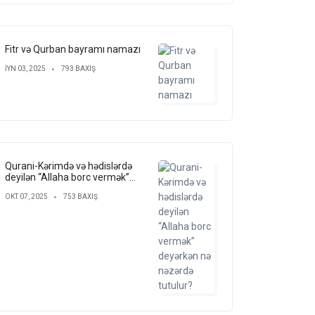
Fitr və Qurban bayramı namazı
IYN 03, 2025
793 BAXIŞ
Qurani-Kərimdə və hədislərdə
deyilən “Allaha borc vermək”
deyərkən nə nəzərdə tutulur?
OKT 07, 2025
753 BAXIŞ