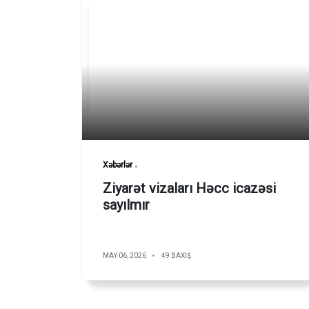
Xəbərlər
Ziyarət vizaları Həcc icazəsi
sayılmır
MAY 06, 2026
49 BAXIŞ