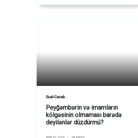
Sual-Cavab
Peyğəmbərin və imamların
kölgəsinin olmaması barədə
deyilənlər düzdürmü?
APR 30, 2026
58 BAXIŞ