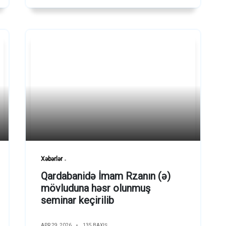
Xəbərlər
Qardabanidə İmam Rzanın (ə)
mövluduna həsr olunmuş
seminar keçirilib
APR 29, 2026
135 BAXIŞ