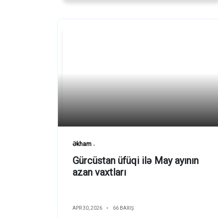
Əkham
Gürcüstan üfüqi ilə May ayının
azan vaxtları
APR 30, 2026
66 BAXIŞ