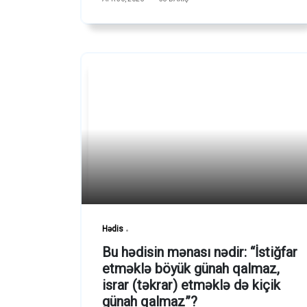
Hədis
Bu hədisin mənası nədir: “İstiğfar
etməklə böyük günah qalmaz,
israr (təkrar) etməklə də kiçik
günah qalmaz”?