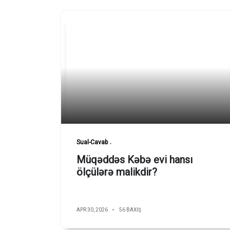
Sual-Cavab
Müqəddəs Kəbə evi hansı
ölçülərə malikdir?
APR 30, 2026
56 BAXIŞ