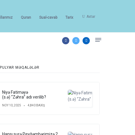
Axtar
llarımız
Quran
Sual-cavab
Tarix
PULYAR MƏQALƏLƏR
inə iman gətirin...(Hədid,28).
Niyə Fatiməyə
(s.ə) “Zəhra” adı verilib?
NOY 10, 2025
4,840 BAXIŞ
Hansı surə Peyğəmbərimizə 2