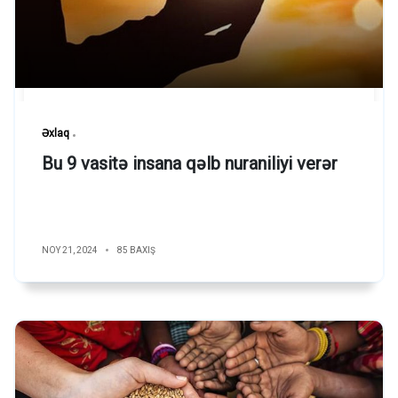
Əxlaq
Bu 9 vasitə insana qəlb nuraniliyi verər
NOY 21, 2024
85 BAXIŞ