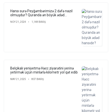
Hansı surə Peyğəmbərimizə 2 dəfə nazil
olmuşdur? Quranda ən böyük ədəd
hansıdır?
NOY 21, 2024
1,148 BAXIŞ
Belçikalı yeniyetmə Həcc ziyarətini yerinə
yetirmək üçün minlərlə kilometr yol qət edib
MAY 21, 2025
807 BAXIŞ