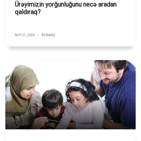
Ürəyimizin yorğunluğunu necə aradan
qaldıraq?
NOY 21, 2024
80 BAXIŞ