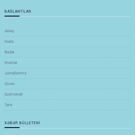
BAĞLANTILAR
Əxlaq
Hədis
İbadət
İmamət
Jurnallarımız
Quran
Sual-cavab
Tarix
XƏBƏR BÜLLETENI