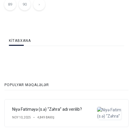
89
90
›
KITABXANA
POPULYAR MƏQALƏLƏR
Niyə Fatiməyə (s.ə) “Zəhra” adı verilib?
NOY 10, 2025
4,849 BAXIŞ