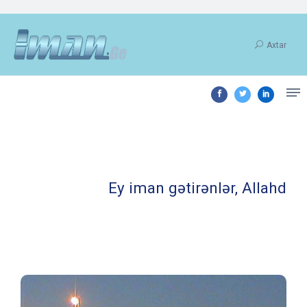
Axtar
Ey iman gətirənlər, Allahdan qorx