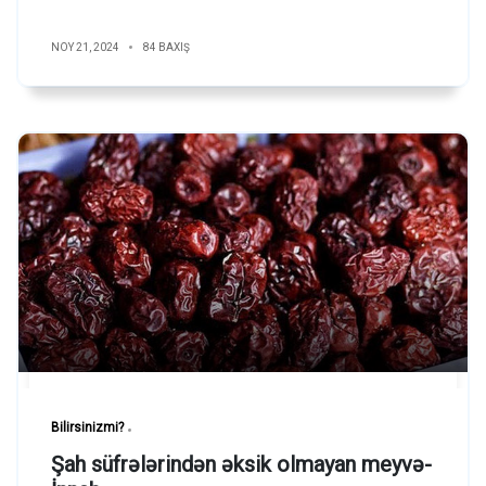
NOY 21, 2024
84 BAXIŞ
Bilirsinizmi?
Şah süfrələrindən əksik olmayan meyvə-