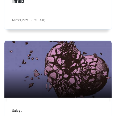
İnnab
NOY 21, 2024
93 BAXIŞ
Əxlaq