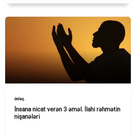
Əxlaq
İnsana nicat verən 3 əməl. İlahi rəhmətin
nişanələri