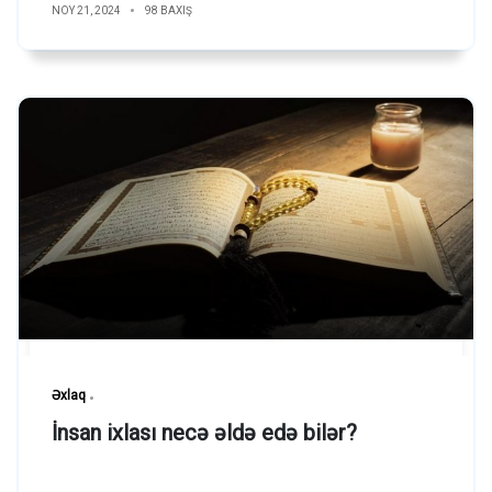
NOY 21, 2024
98 BAXIŞ
Əxlaq
İnsan ixlası necə əldə edə bilər?