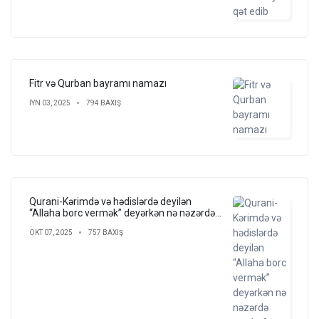
Fitr və Qurban bayramı namazı
IYN 03, 2025
794 BAXIŞ
Qurani-Kərimdə və hədislərdə deyilən
“Allaha borc vermək” deyərkən nə nəzərdə
tutulur?
OKT 07, 2025
757 BAXIŞ