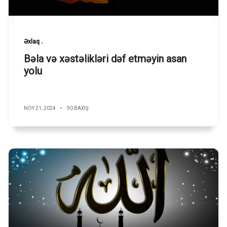
Əxlaq
Bəla və xəstəlikləri dəf etməyin asan
yolu
NOY 21, 2024
90 BAXIŞ