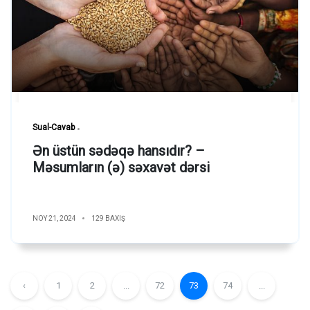
Sual-Cavab
Ən üstün sədəqə hansıdır? –
Məsumların (ə) səxavət dərsi
NOY 21, 2024
129 BAXIŞ
‹
1
2
...
72
73
74
...