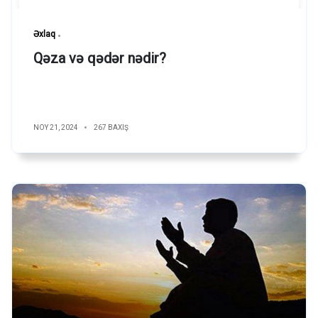
Əxlaq
Qəza və qədər nədir?
NOY 21, 2024
267 BAXIŞ