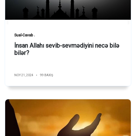
Sual-Cavab
İnsan Allahı sevib-sevmədiyini necə bilə
bilər?
NOY 21, 2024
99 BAXIŞ