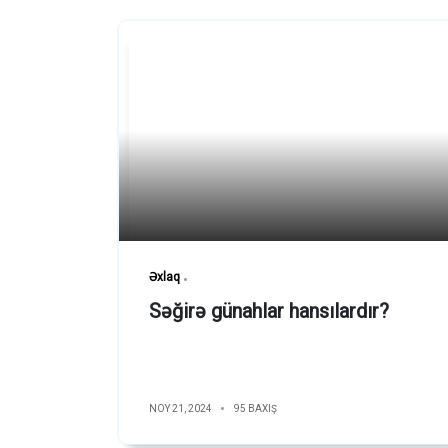
Əxlaq
Səğirə günahlar hansılardır?
NOY 21, 2024
95 BAXIŞ