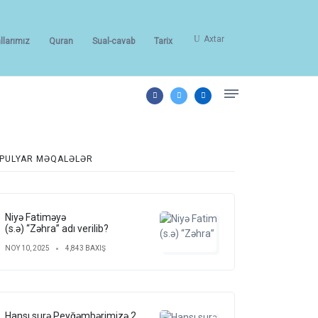
Axtar
llarımız
Quran
Sual-cavab
Tarix
PULYAR MƏQALƏLƏR
inə iman gətirin...(Hədid,28).
Niyə Fatiməyə
(s.ə) “Zəhra” adı verilib?
NOY 10, 2025
4,843 BAXIŞ
Hansı surə Peyğəmbərimizə 2