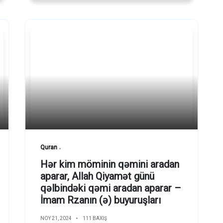
Quran
Hər kim möminin qəmini aradan
aparar, Allah Qiyamət günü
qəlbindəki qəmi aradan aparar –
İmam Rzanın (ə) buyuruşları
NOY 21, 2024
111 BAXIŞ