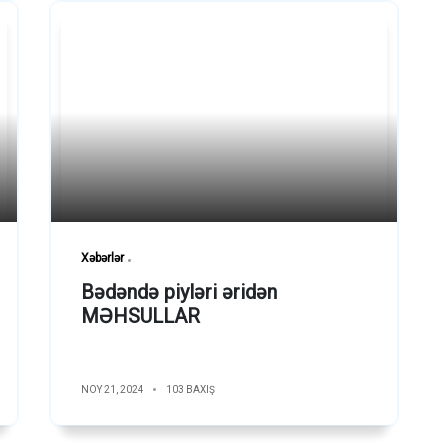
Xəbərlər
Bədəndə piyləri əridən
MƏHSULLAR
NOY 21, 2024
103 BAXIŞ