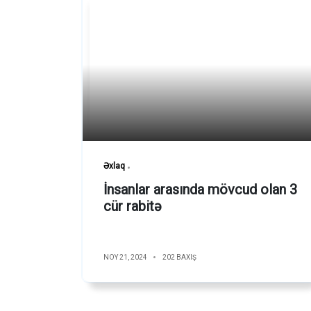
Əxlaq
İnsanlar arasında mövcud olan 3
cür rabitə
NOY 21, 2024
202 BAXIŞ