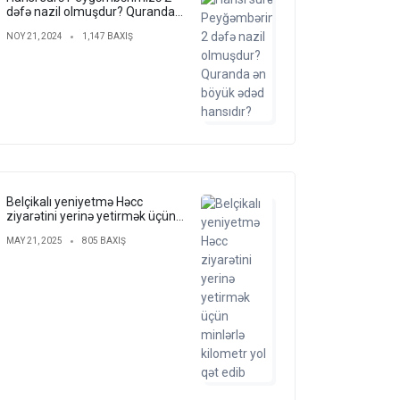
dəfə nazil olmuşdur? Quranda
ən böyük ədəd hansıdır?
NOY 21, 2024
1,147 BAXIŞ
Belçikalı yeniyetmə Həcc
ziyarətini yerinə yetirmək üçün
minlərlə kilometr yol qət edib
MAY 21, 2025
805 BAXIŞ