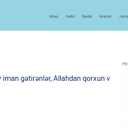
Əxlaq
Hədis
İbadət
İmamət
Jurna
PO
 gətirənlər, Allahdan qorxun və Peyğəmbər