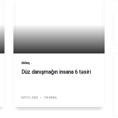
Əxlaq
Düz danışmağın insana 6 təsiri
NOY 21, 2024
159 BAXIŞ