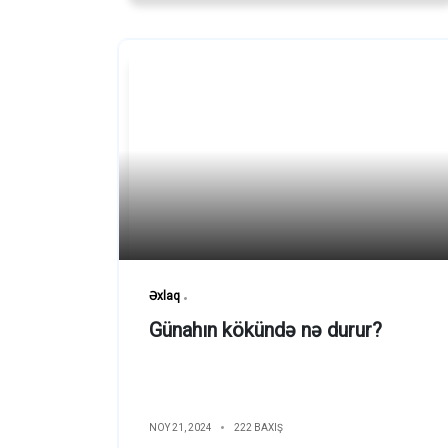
Əxlaq
Günahın kökündə nə durur?
NOY 21, 2024
222 BAXIŞ