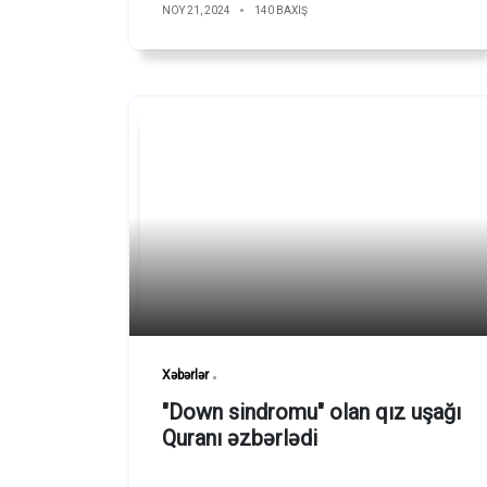
NOY 21, 2024
140 BAXIŞ
Xəbərlər
"Down sindromu" olan qız uşağı
Quranı əzbərlədi