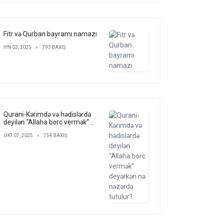
Fitr və Qurban bayramı namazı
IYN 03, 2025
793 BAXIŞ
Qurani-Kərimdə və hədislərdə
deyilən “Allaha borc vermək”
deyərkən nə nəzərdə tutulur?
OKT 07, 2025
754 BAXIŞ