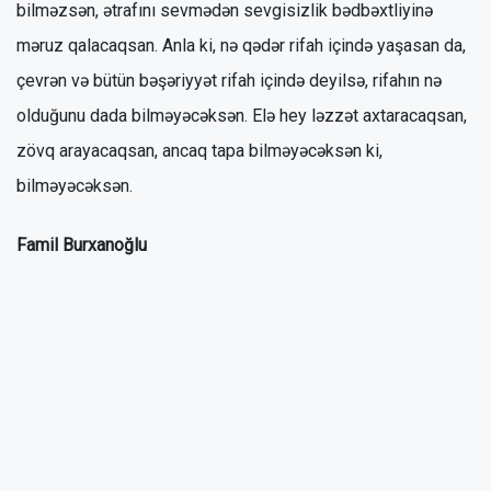
bilməzsən, ətrafını sevmədən sevgisizlik bədbəxtliyinə
məruz qalacaqsan. Anla ki, nə qədər rifah içində yaşasan da,
çevrən və bütün bəşəriyyət rifah içində deyilsə, rifahın nə
olduğunu dada bilməyəcəksən. Elə hey ləzzət axtaracaqsan,
zövq arayacaqsan, ancaq tapa bilməyəcəksən ki,
bilməyəcəksən.
Famil Burxanoğlu