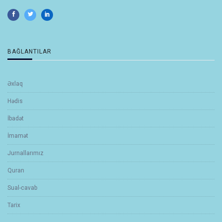
BAĞLANTILAR
Əxlaq
Hədis
İbadət
İmamət
Jurnallarımız
Quran
Sual-cavab
Tarix