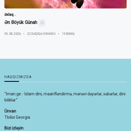
Əxlaq
Ən Böyük Günah
IYL 28, 2026
22 DƏQIQƏ OXUNDU
13 BAXIŞ
HAQQIZMIZDA
“İman.ge - İslam dini, maarifləndirmə, mənəvi dəyərlər, xəbərlər, dini
biliklər.”
Ünvan
Tbilisi Georgia
Bizi izləyin