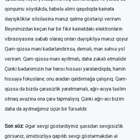
qonşumu söydükdə, habelə əlimi qaşıdıqda kainata
dəyişikliklər silsiləsinə məruz qalma göstərişi verirəm.
Beynimizdən keçən hər bir fikir kainatdakı elektronların
vibrasiyasına səbəb olaraq onları dəyişikliyə məruz qoyur.
Qəm-qüssə məni kədərləndirirsə, deməli, mən səhvə yol
verirəm. Qəm-qüssə məni ayıltmalı, daha zəkalı etməlidir.
Çünki bədənimizin hər hansı hissəsi yaralandıqda, həmin
hissəyə fokuslanır, onu aradan qaldırmağa çalışırıq. Qəm-
qüssə də bizdə çarəsizlik yaratmamalı, ağrı-acıya təslim
olmaq əvəzinə ona çarə tapmalıyıq. Çünki ağrı-acı bizim
daha da ayılmağımız üçün bir fürsətdir.
Son söz:
Əgər sevgi göstərdiyiniz şəxsdən sevgisizlik
görsəniz, ümidsizliyə qapılıb sevgi göstərməkdən əl