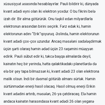
xüsusiyyət əsasında hesablayırlar. Pauli bildirir ki, dünyada
kvant ədədi eyni olan iki elektron yoxdur. O bu fikrini belə
izah dir: Bir alma götürürük. Onu təşkil edən milyardlarla
elektronun arasından birini seçirik. Fərz edək ki, həmin
elektorunun adını “Erik”qoyuruq. Əslində, həmin elektorunun
kvant ədədi çox-çox uzundur. Ancaq məsələni sadələşdirmək
üçün şərti olaraq həmin ədəd üçün 23 rəqəmini müəyyən
edirik. Pauli sübut edir ki, təkcə başqa almalarda deyil,
kainatın heç bir yerində, hətta qalaktikadakı planetlərdə də
elə bir şey tapa bilməzsən ki, kvant ədədi 23 olan elektrona
malik olsun. İndi bir dəsmal götürüb almanı sürtək. Həmin
sürtünmədən enerji hasil olacaq. Hasil olmuş enerji Erikin
kvant ədədini artırıb, məsələn, 26-ya çatdıracaq. Elə həmin
andaca kainatın harasındasa kvant ədədi 26 olan yeganə