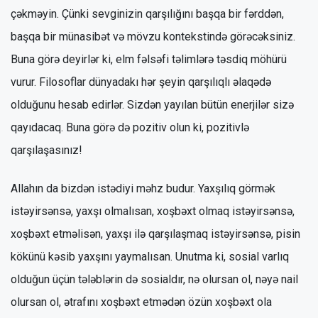
çəkməyin. Çünki sevginizin qarşılığını başqa bir fərddən,
başqa bir münasibət və mövzu kontekstində görəcəksiniz.
Buna görə deyirlər ki, elm fəlsəfi təlimlərə təsdiq möhürü
vurur. Filosoflar dünyadakı hər şeyin qarşılıqlı əlaqədə
olduğunu hesab edirlər. Sizdən yayılan bütün enerjilər sizə
qayıdacaq. Buna görə də pozitiv olun ki, pozitivlə
qarşılaşasınız!
Allahın da bizdən istədiyi məhz budur. Yaxşılıq görmək
istəyirsənsə, yaxşı olmalısan, xoşbəxt olmaq istəyirsənsə,
xoşbəxt etməlisən, yaxşı ilə qarşılaşmaq istəyirsənsə, pisin
kökünü kəsib yaxşını yaymalısan. Unutma ki, sosial varlıq
olduğun üçün tələblərin də sosialdır, nə olursan ol, nəyə nail
olursan ol, ətrafını xoşbəxt etmədən özün xoşbəxt ola