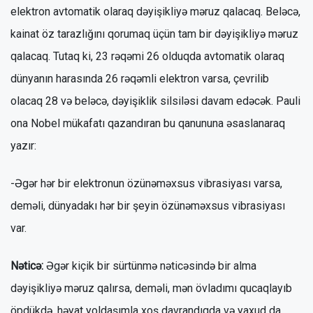
elektron avtomatik olaraq dəyişikliyə məruz qalacaq. Beləcə,
kainat öz tarazlığını qorumaq üçün tam bir dəyişikliyə məruz
qalacaq. Tutaq ki, 23 rəqəmi 26 olduqda avtomatik olaraq
dünyanın harasında 26 rəqəmli elektron varsa, çevrilib
olacaq 28 və beləcə, dəyişiklik silsiləsi davam edəcək. Pauli
ona Nobel mükafatı qazandıran bu qanununa əsaslanaraq
yazır:
-Əgər hər bir elektronun özünəməxsus vibrasiyası varsa,
deməli, dünyadakı hər bir şeyin özünəməxsus vibrasiyası
var.
Nəticə:
Əgər kiçik bir sürtünmə nəticəsində bir alma
dəyişikliyə məruz qalırsa, deməli, mən övladımı qucaqlayıb
öpdükdə, həyat yoldaşımla xoş davrandıqda və yaxud da