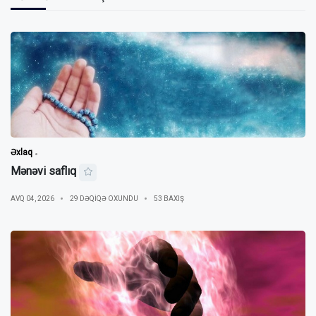
Əxlaq
Mənəvi saflıq
AVQ 04, 2026
29 DƏQIQƏ OXUNDU
53 BAXIŞ