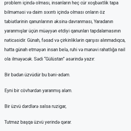
problem içində olması, insanların heç cür xoşbəxtlik tapa
bilməməsi və daim sıxıntı içində olması onların öz
təbiətlərinin qanunlarının əksinə davranması, Yaradanın
yaranmışlar üçün müəyyən etdiyi qanunları tapdalamasının
nəticəsidir. Günah, fəsad və çirkinliklərin qarşısı alınmadıqca,
hətta günah etməyən insan belə, ruhi və mənəvi rahatlığa nail
ola ilməyəcək. Sədi “Gülüstan” əsərində yazır:
Bir bədən üzvüdür bu bəni-adəm.
Eyni bir cövhərdən yaranmış aləm.
Bir üzvü dərdlərə salsa ruzigar,
Tutmaz başqa üzvü yerində qərar.