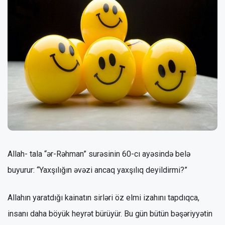
Allah- tala “ər-Rəhman” surəsinin 60-cı ayəsində belə
buyurur: “Yaxşılığın əvəzi ancaq yaxşılıq deyildirmi?”
Allahın yaratdığı kainatın sirləri öz elmi izahını tapdıqca,
insanı daha böyük heyrət bürüyür. Bu gün bütün bəşəriyyətin