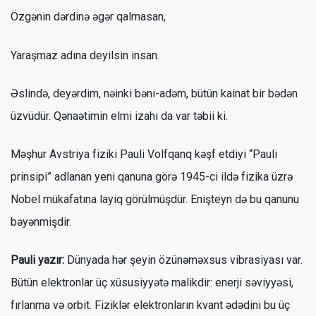
Özgənin dərdinə əgər qalmasan,
Yaraşmaz adına deyilsin insan.
Əslində, deyərdim, nəinki bəni-adəm, bütün kainat bir bədən
üzvüdür. Qənaətimin elmi izahı da var təbii ki.
Məşhur Avstriya fiziki Pauli Volfqanq kəşf etdiyi “Pauli
prinsipi” adlanan yeni qanuna görə 1945-ci ildə fizika üzrə
Nobel mükafatına layiq görülmüşdür. Enişteyn də bu qanunu
bəyənmişdir.
Pauli yazır:
Dünyada hər şeyin özünəməxsus vibrasiyası var.
Bütün elektronlar üç xüsusiyyətə malikdir: enerji səviyyəsi,
fırlanma və orbit. Fiziklər elektronların kvant ədədini bu üç