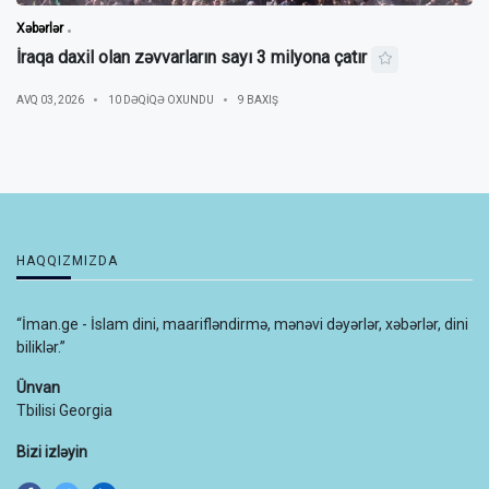
Xəbərlər
İraqa daxil olan zəvvarların sayı 3 milyona çatır
AVQ 03, 2026
10 DƏQIQƏ OXUNDU
9 BAXIŞ
HAQQIZMIZDA
“İman.ge - İslam dini, maarifləndirmə, mənəvi dəyərlər, xəbərlər, dini
biliklər.”
Ünvan
Tbilisi Georgia
Bizi izləyin