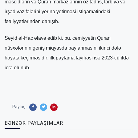
məscidlərin və Quran mərkəzlərinin öz tədris, tərbiyə və
irşad vəzifələrini yerinə yetirməsi istiqamətindəki
fəaliyyətlərindən danışıb.
Seyid əl-Hac əlavə edib ki, bu, cəmiyyətin Quran
nüsxələrinin geniş miqyasda paylanmasını ikinci dəfə
həyata keçirməsidir; ilk paylama layihəsi isə 2023-cü ildə
icra olunub.
Paylaş:
BƏNZƏR PAYLAŞIMLAR