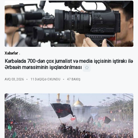
Xəbərlər
Kərbəlada 700-dən çox jurnalist və media işçisinin iştirakı ilə
Ərbaəin mərasiminin işıqlandırılması
AVQ 03, 2026
11 DƏQIQƏ OXUNDU
47 BAXIŞ