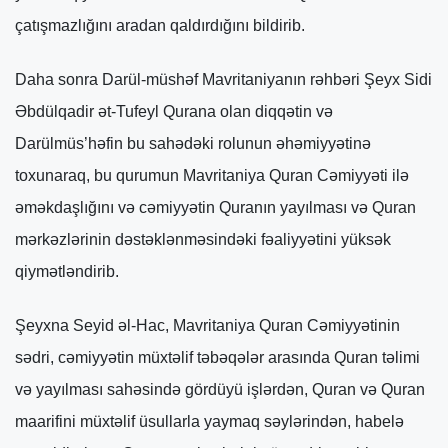
çatışmazlığını aradan qaldırdığını bildirib.
Daha sonra Darül-müshəf Mavritaniyanın rəhbəri Şeyx Sidi
Əbdülqadir ət-Tufeyl Qurana olan diqqətin və
Darülmüs’həfin bu sahədəki rolunun əhəmiyyətinə
toxunaraq, bu qurumun Mavritaniya Quran Cəmiyyəti ilə
əməkdaşlığını və cəmiyyətin Quranın yayılması və Quran
mərkəzlərinin dəstəklənməsindəki fəaliyyətini yüksək
qiymətləndirib.
Şeyxna Seyid əl-Hac, Mavritaniya Quran Cəmiyyətinin
sədri, cəmiyyətin müxtəlif təbəqələr arasında Quran təlimi
və yayılması sahəsində gördüyü işlərdən, Quran və Quran
maarifini müxtəlif üsullarla yaymaq səylərindən, habelə