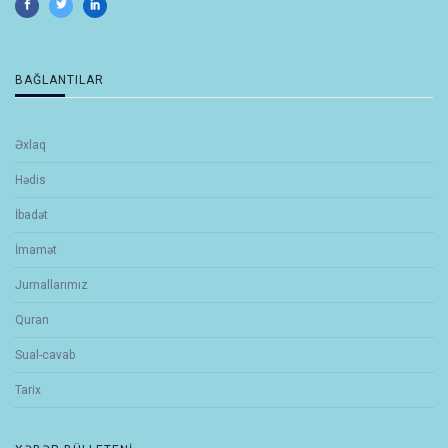
BAĞLANTILAR
Əxlaq
Hədis
İbadət
İmamət
Jurnallarımız
Quran
Sual-cavab
Tarix