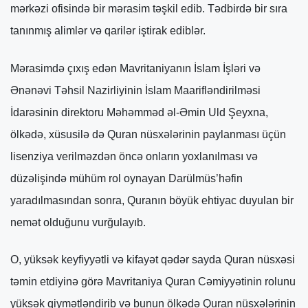
mərkəzi ofisində bir mərasim təşkil edib. Tədbirdə bir sıra
tanınmış alimlər və qarilər iştirak ediblər.
Mərasimdə çıxış edən Mavritaniyanın İslam İşləri və
Ənənəvi Təhsil Nazirliyinin İslam Maarifləndirilməsi
İdarəsinin direktoru Məhəmməd əl-Əmin Uld Şeyxna,
ölkədə, xüsusilə də Quran nüsxələrinin paylanması üçün
lisenziya verilməzdən öncə onların yoxlanılması və
düzəlişində mühüm rol oynayan Darülmüs’həfin
yaradılmasından sonra, Quranın böyük ehtiyac duyulan bir
nemət olduğunu vurğulayıb.
O, yüksək keyfiyyətli və kifayət qədər sayda Quran nüsxəsi
təmin etdiyinə görə Mavritaniya Quran Cəmiyyətinin rolunu
yüksək qiymətləndirib və bunun ölkədə Quran nüsxələrinin