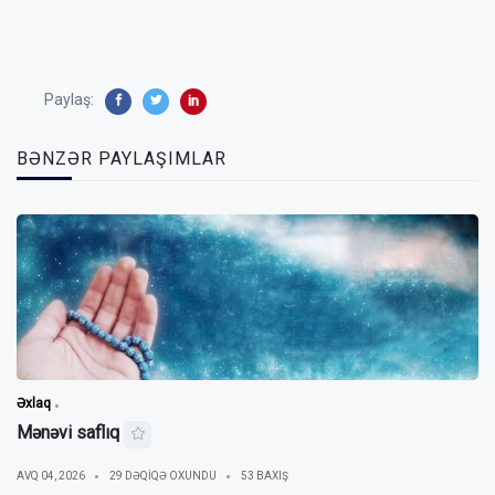
Paylaş:
BƏNZƏR PAYLAŞIMLAR
Əxlaq
Mənəvi saflıq
AVQ 04, 2026
29 DƏQIQƏ OXUNDU
53 BAXIŞ