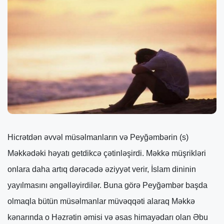
Hicrətdən əvvəl müsəlmanların və Peyğəmbərin (s)
Məkkədəki həyatı getdikcə çətinləşirdi. Məkkə müşrikləri
onlara daha artıq dərəcədə əziyyət verir, İslam dininin
yayılmasını əngəlləyirdilər. Buna görə Peyğəmbər başda
olmaqla bütün müsəlmanlar müvəqqəti alaraq Məkkə
kənarında o Həzrətin əmisi və əsas himayədarı olan Əbu