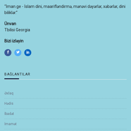
“İman.ge - İslam dini, maarifləndirmə, mənəvi dəyərlər, xəbərlər, dini
biliklər.”
Ünvan
Tbilisi Georgia
Bizi izləyin
BAĞLANTILAR
Əxlaq
Hədis
İbadət
İmamət