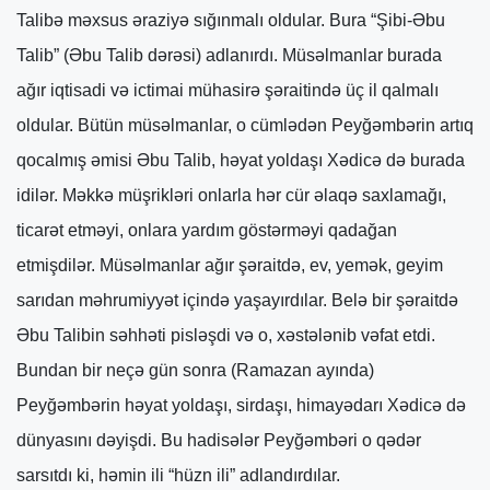
Talibə məxsus əraziyə sığınmalı oldular. Bura “Şibi-Əbu
Talib” (Əbu Talib dərəsi) adlanırdı. Müsəlmanlar burada
ağır iqti­sadi və ictimai mühasirə şəraitində üç il qalmalı
oldular. Bütün müsəlmanlar, o cümlədən Peyğəmbərin artıq
qocalmış əmisi Əbu Talib, həyat yoldaşı Xədicə də burada
idilər. Məkkə müşrikləri onlarla hər cür əlaqə saxlamağı,
ticarət etməyi, onlara yardım göstərməyi qadağan
etmişdilər. Müsəlmanlar ağır şəraitdə, ev, yemək, geyim
sarıdan məhrumiyyət içində yaşayırdılar. Belə bir şəraitdə
Əbu Talibin səhhəti pisləşdi və o, xəstələnib vəfat etdi.
Bundan bir neçə gün sonra (Ramazan ayında)
Peyğəmbərin həyat yoldaşı, sirdaşı, himayədarı Xədicə də
dünyasını dəyişdi. Bu hadisələr Peyğəmbəri o qədər
sarsıtdı ki, həmin ili “hüzn ili” adlandırdılar.