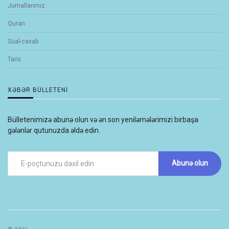
Jurnallarımız
Quran
Sual-cavab
Tarix
XƏBƏR BÜLLETENI
Bülletenimizə abunə olun və ən son yeniləmələrimizi birbaşa
gələnlər qutunuzda əldə edin.
Abunə olun