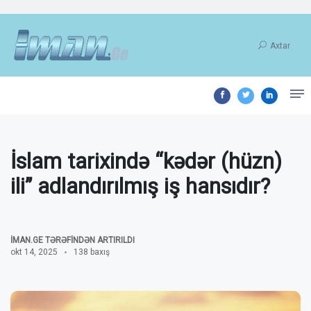
Axtar
İslam tarixində “kədər (hüzn)
ili” adlandırılmış iş hansıdır?
İMAN.GE TƏRƏFINDƏN ARTIRILDI
okt 14, 2025
138 baxış