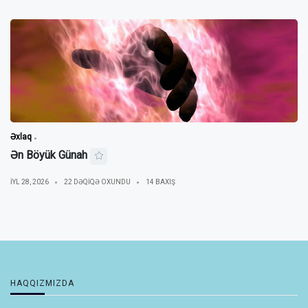
Əxlaq
Ən Böyük Günah
IYL 28, 2026
22 DƏQIQƏ OXUNDU
14 BAXIŞ
HAQQIZMIZDA