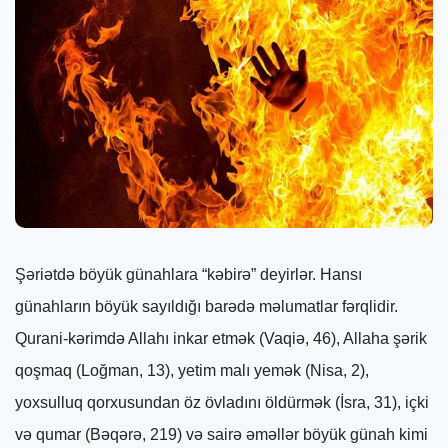
Şəriətdə böyük günahlara “kəbirə” deyirlər. Hansı
günahların böyük sayıldığı barədə məlumatlar fərqlidir.
Qurani-kərimdə Allahı inkar etmək (Vaqiə, 46), Allaha şərik
qoşmaq (Loğman, 13), yetim malı yemək (Nisa, 2),
yoxsulluq qorxusundan öz övladını öldürmək (İsra, 31), içki
və qumar (Bəqərə, 219) və sairə əməllər böyük günah kimi