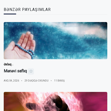
BƏNZƏR PAYLAŞIMLAR
Əxlaq
Mənəvi saflıq
AVQ 04, 2026
29 DƏQIQƏ OXUNDU
11 BAXIŞ