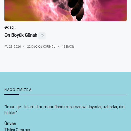
Əxlaq
Ən Böyük Günah
IYL 28, 2026
22 DƏQIQƏ OXUNDU
13 BAXIŞ
HAQQIZMIZDA
“İman.ge - İslam dini, maarifləndirmə, mənəvi dəyərlər, xəbərlər, dini
biliklər.”
Ünvan
Tbilisi Georgia