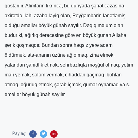
göstərilir. Alimlərin fikrincə, bu dünyada şəriət cəzasına,
axirətdə ilahi əzaba layiq olan, Peyğəmbərin lənətlə­miş
olduğu əməllər böyük günah sayılır. Dəqiq məlum olan
budur ki, ağırlıq dərəcəsinə görə ən böyük günah Allaha
şərik qoşmaqdır. Bundan sonra haqsız yerə adam
öldürmək, ata-ananın üzünə ağ olmaq, zina etmək,
yalandan şahidlik etmək, sehrbazlıqla məşğul olmaq, yetim
malı yemək, sələm vermək, cihaddan qaçmaq, böhtan
atmaq, oğurluq etmək, şərab içmək, qumar oynamaq və s.
əməllər böyük günah sayılır.
Paylaş: