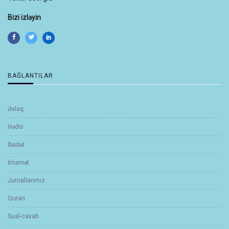
Bizi izləyin
BAĞLANTILAR
Əxlaq
Hədis
İbadət
İmamət
Jurnallarımız
Quran
Sual-cavab