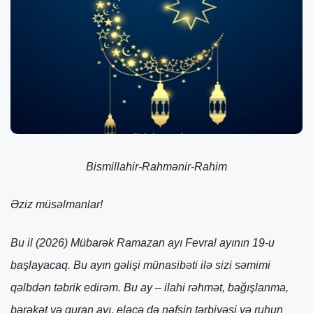
Bismillahir-Rahmənir-Rahim
Əziz m
üsəlmanlar!
Bu il (2026) Mübarək Ramazan ayı Fevral ayının 19-u
başlayacaq. Bu ayın gəlişi münasibəti ilə sizi səmimi
qəlbdən təbrik edirəm. Bu ay – ilahi rəhmət, bağışlanma,
bərəkət və quran ayı, eləcə də nəfsin tərbiyəsi və ruhun