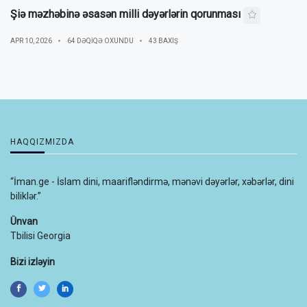
Şiə məzhəbinə əsasən milli dəyərlərin qorunması
APR 10, 2026
64 DƏQIQƏ OXUNDU
43 BAXIŞ
HAQQIZMIZDA
“İman.ge - İslam dini, maarifləndirmə, mənəvi dəyərlər, xəbərlər, dini
biliklər.”
Ünvan
Tbilisi Georgia
Bizi izləyin