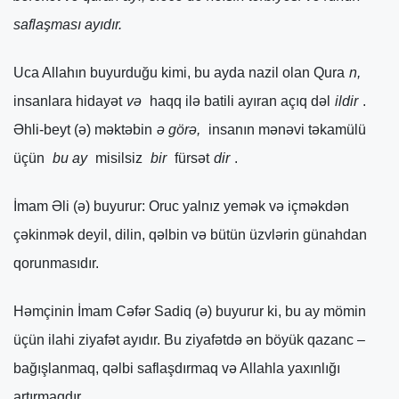
saflaşması ayıdır.
Uca Allahın buyurduğu kimi, bu ayda nazil olan Qura
n,
insanlara hidayət
və
haqq ilə batili ayıran açıq dəl
ildir
.
Əhli-beyt (ə) məktəbin
ə görə,
insanın mənəvi təkamülü
üçün
bu ay
misilsiz
bir
fürsət
dir
.
İmam Əli (ə) buyurur: Oruc yalnız yemək və içməkdən
çəkinmək deyil, dilin, qəlbin və bütün üzvlərin günahdan
qorunmasıdır.
Həmçinin İmam Cəfər Sadiq (ə) buyurur ki, bu ay mömin
üçün ilahi ziyafət ayıdır. Bu ziyafətdə ən böyük qazanc –
bağışlanmaq, qəlbi saflaşdırmaq və Allahla yaxınlığı
artırmaqdır.