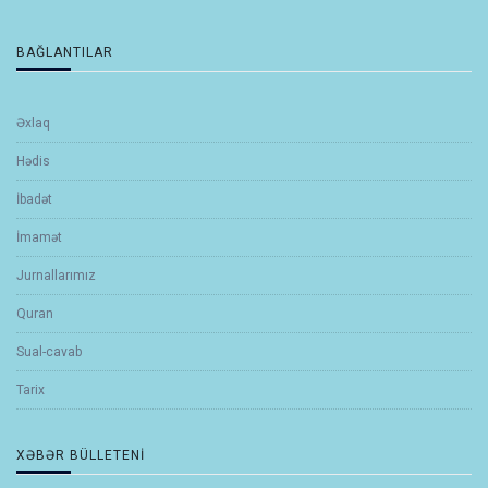
BAĞLANTILAR
Əxlaq
Hədis
İbadət
İmamət
Jurnallarımız
Quran
Sual-cavab
Tarix
XƏBƏR BÜLLETENI