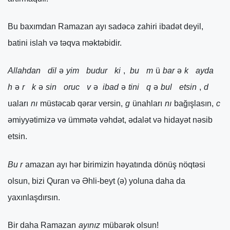
Bu baxımdan Ramazan ayı sadəcə zahiri ibadət deyil,
batini islah və təqva məktəbidir.
Allahdan
dil
ə
yim
budur
ki
,
bu
m
ü
bar
ə
k
ayda
h
ə
r
k
ə
sin
oruc
v
ə
ibad
ə
tini
q
ə
bul
etsin
,
d
uaları
nı
müstəcab qərar versin,
g
ünahları
nı
bağışlasın,
c
əmiyyətimizə və ümmətə vəhdət, ədalət və hidayət nəsib
etsin.
Bu r
amazan ayı hər birimizin həyatında dönüş nöqtəsi
olsun, bizi Quran və Əhli-beyt (ə) yoluna daha da
yaxınlaşdırsın.
Bir daha Ramazan
ayınız
mübarək olsun!