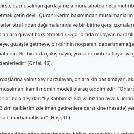
edirsə, öz müsəlman qardaşımızla münasibətdə necə mehri
mək çətin deyil. Qurani-Kərim baxımından müsəlmanların zə
rlər ətrafından dağılmalarında və bir-birinə qarşı çıxmalar
k onlara qüvvət bəxş etməlidir. Əgər arada müəyyən narazılı
yə, güzəştə getməyə, bir-birinin nöqsanını qabartmamağa ç
 edin. Bir-birinizlə çəkişməyin, yoxsa qorxub zəifləyər və 
dənlərlədir” (Ənfal, 46).
daşlarına yalnız xeyir arzulayan, onlara kin bəsləməyən, ək
 müsəlmanı kamil mömin modeli olaraq təqdim edir: “Onlar
lər belə deyirlər: “Ey Rəbbimiz! Bizi və bizdən əvvəlki iman 
 Bizim qəlblərimizdə iman gətirənlərə qarşı kinə (həsədə) y
isən, mərhəmətlisən!” (Həşr, 10).
imdə dönə-dönə müsəlmanları birliyə, qardaşlığa və anlaşma