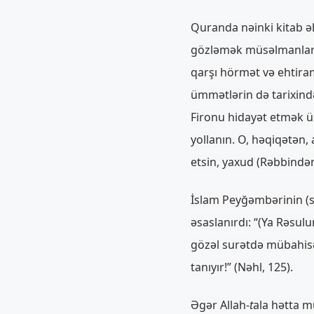
Quranda nəinki kitab ə
gözləmək müsəlmanlara 
qarşı hörmət və ehtira
ümmətlərin də tarixində
Fironu hidayət etmək 
yollanın. O, həqiqətən,
etsin, yaxud (Rəbbindən
İslam Peyğəmbərinin (s
əsaslanırdı: “(Ya Rəsul
gözəl surətdə mübahisə
tanıyır!” (Nəhl, 125).
Əgər Allah-
t
ala hətta m