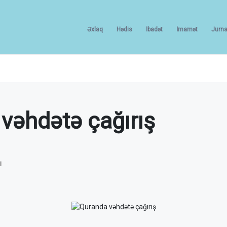
Əxlaq
Hədis
İbadət
İmamət
Jurna
vəhdətə çağırış
I