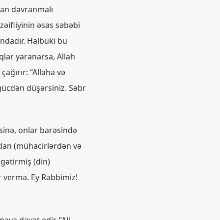
ban davranmalı
ifliyinin əsas səbəbi
ındadır. Halbuki bu
qlar yaranarsa, Allah
ağırır: “Allaha və
gücdən düşərsiniz. Səbr
sinə, onlar barəsində
dan (mühacirlərdən və
gətirmiş (din)
er vermə. Ey Rəbbimiz!
ya dəvət edir. “Ali-