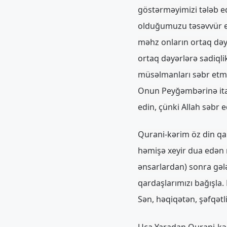
göstərməyimizi tələb 
olduğumuzu təsəvvür et
məhz onların ortaq dəyə
ortaq dəyərlərə sadiqli
müsəlmanları səbr etmə
Onun Peyğəmbərinə itaət
edin, çünki Allah səbr e
Qurani-kərim öz din qar
həmişə xeyir dua edən
ənsarlardan) sonra gələn
qardaşlarımızı bağışla.
Sən, həqiqətən, şəfqətl
Uca Yaradan Qurani-kər