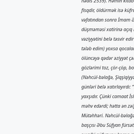
hədis 2539). Həmin kita
fisqdir, öldürmək isə küf
vəfatından sonra İmam Əl
düşməməsi xatirinə açıq 
vəziyyətini belə təsvir ed
tələb edim) yoxsa qocala
ölüncəyə qədər əziyyət çə
gözlərimi toz, çör-çöp,
(Nəhcül-bəlağə, Şiqşiqiyy
günləri belə xatırlayırd
yaxşıdır. Çünki camaat İs
məhv edərdi; hətta ən zəi
Mütəhhəri. Nəhcül-bəlağə
başçısı Əbu Süfyan fürsə