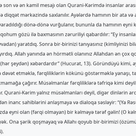
tə son və ən kamil mesajı olan Qurani-Kərimdə insanlar aras
ə diqqət mərkəzində saxlanılır. Ayələrdə hamının bir ata və
aradıldığı dönə-dönə vurğulanır, bununla da hamının eyni
qohum gözü ilə baxmasının zəruriliyi qabardılır: “Ey insanlar! B
an) yaratdıq. Sonra bir-birinizi tanıyasınız (kimliyinizi bilə
ayırdıq. Allah yanında ən hörmətli olanınız Allahdan ən çox q
r, (hər şeydən) xəbərdardır” (Hucurat, 13). Göründüyü kimi, a
dəvət etməklə, fərqliliklərin kökünü göstərməklə yanaşı, tə
mamağa çağırır. Müsəlmanlar fərqliliklərə təfriqə kimi deyil,
 Qurani-Kərim yalnız müsəlmanları deyil, digər dinlərin ardıc
ən inanc sahiblərini anlaşmaya və dialoqa səsləyir: “(Ya Rəsu
mızda eyni olan (fərqi olmayan) bir kəlməyə tərəf gəlin! (O kə
ək. Ona şərik qoşmayaq və Allahı qoyub bir-birimizi (özüm
4).