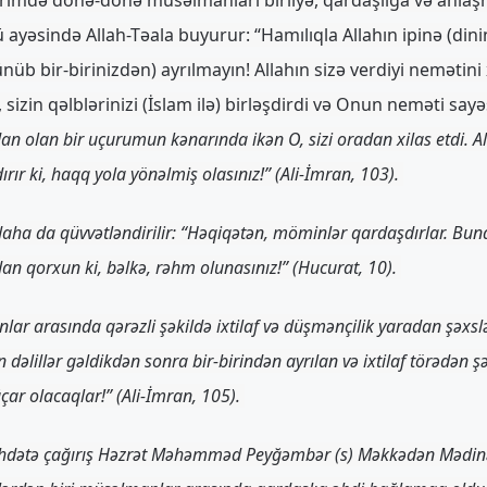
ü ayəsində Allah-Təala buyurur: “Hamılıqla Allahın ipinə (d
ünüb bir-birinizdən) ayrılmayın! Allahın sizə verdiyi nemətini xa
sizin qəlblərinizi (İslam ilə) birləşdirdi və Onun neməti sayə
an olan bir uçurumun kənarında ikən O, sizi oradan xilas etdi. All
rır ki, haqq yola yönəlmiş olasınız!” (Ali-İmran, 103).
daha da qüvvətləndirilir: “Həqiqətən, möminlər qardaşdırlar. Buna
dan qorxun ki, bəlkə, rəhm olunasınız!” (Hucurat, 10).
r arasında qərəzli şəkildə ixtilaf və düşmənçilik yaradan şəxslə
 dəlillər gəldikdən sonra bir-birindən ayrılan və ixtilaf törədən ş
ar olacaqlar!” (Ali-İmran, 105).
 vəhdətə çağırış Həzrət Məhəmməd Peyğəmbər (s) Məkkədən Mədi