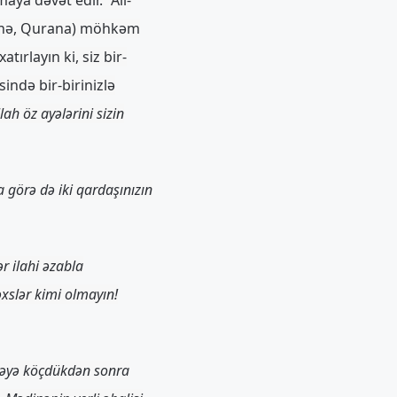
ininə, Qurana) möhkəm
tırlayın ki, siz bir-
sində bir-birinizlə
ah öz ayələrini sizin
 görə də iki qardaşınızın
r ilahi əzabla
əxslər kimi olmayın!
nəyə köçdükdən sonra