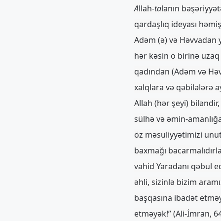
A
llah-
ta
lanın bəşəriyyə
qardaşlıq ideyası həmiş
Adəm (ə) və Həvvadan y
hər kəsin o birinə uzaq 
qadından (Adəm və Həvvad
xalqlara və qəbilələrə 
Allah (hər şeyi) biləndi
sülhə və əmin-amanlığa 
öz məsuliyyətimizi unut
baxmağı bacarmalıdırlar.
vahid Yaradanı qəbul ed
əhli, sizinlə bizim ara
başqasına ibadət etməy
etməyək!” (Ali-İmran, 6