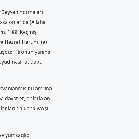
 müəyyən normaları
xsa onlar da (Allaha
am, 108). Keçmiş
 və Həzrət Harunu (ə)
şdu: “Fironun yanına
 öyüd-nəsihət qəbul
 ünvanlanmış bu əmrinə
a dəvət et, onlarla ən
lanları da daha yaxşı
 və yumşaqlıq