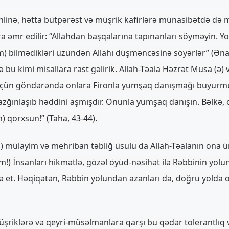
hlinə, hətta bütpərəst və müşrik kafirlərə münasibətdə də
əmr edilir: “Allahdan başqalarına tapınanları söyməyin. Yo
m) bilmədikləri üzündən Allahı düşməncəsinə söyərlər” (Ən
 bu kimi misallara rast gəlirik. Allah-Təala Həzrət Musa (ə)
üçün göndərəndə onlara Fironla yumşaq danışmağı buyurmu
 azğınlaşıb həddini aşmışdır. Onunla yumşaq danışın. Bəlkə,
) qorxsun!” (Taha, 43-44).
) mülayim və mehriban təbliğ üsulu da Allah-Təalanın ona
um!) İnsanları hikmətlə, gözəl öyüd-nəsihət ilə Rəbbinin yolun
 et. Həqiqətən, Rəbbin yolundan azanları da, doğru yolda o
üşriklərə və qeyri-müsəlmanlara qarşı bu qədər tolerantlıq