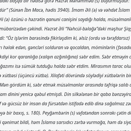
bdakı başqa bir hədisə görə Həzrət Məhəmməd (s) buyurmuşdur
rdür” (Sünən İbn Macə, hədis 3940). İmam Əli (ə) və vəhdət İslam
i (ə) özünü o həzrətin qanuni canişini saydığı halda, müsəlmanl
mübarizədən çəkindi. Həzrət Əli “Nəhcül-bəlağə”dəki məşhur Şiqş
irdi: “Öz işlərim barəsində fikirləşdim ki, əlsiz (ordu və tərəfdar
rı həlak edən, gəncləri solduran və qocaldan, möminlərin (fəsad
kdiyi kor qaranlığa (xalqın azğınlığına) səbr edim. Səbr etməyin 
 boğazımı isə sümük tutduğu halda səbr etdim. Mirasımın tarac 
ə xütbəsi (üçüncü xütbə). Xilafəti dövründə söylədiyi xütbələrin b
ı: “Mən gördüm ki, səbr etmək müsəlmanlar arasında təfriqə sal
lam dinini yenicə qəbul etmişdi. Din silkələnən bir qaba bənzəyird
f və gücsüz bir insan da fürsətdən istifadə edib dinə sağalmaz zə
yə bir baxış, s. 180). Peyğəmbərin (s) vəfatəndan sonrakı çətin
ti qənimət bildi, həm İslama sarsıdıcı zərbə vurmağa, həm də si