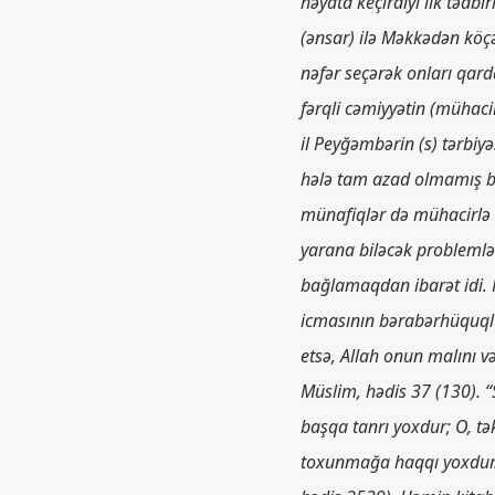
həyata keçirdiyi ilk tədb
(ənsar) ilə Məkkədən köç
nəfər seçərək onları qard
fərqli cəmiyyətin (mühaci
il Peyğəmbərin (s) tərbiy
hələ tam azad olmamış bir
münafiqlər də mühacirlə 
yarana biləcək problemlə
bağlamaqdan ibarət idi.
icmasının bərabərhüquqlu 
etsə, Allah onun malını v
Müslim, hədis 37 (130). 
başqa tanrı yoxdur; O, tə
toxunmağa haqqı yoxdur. 