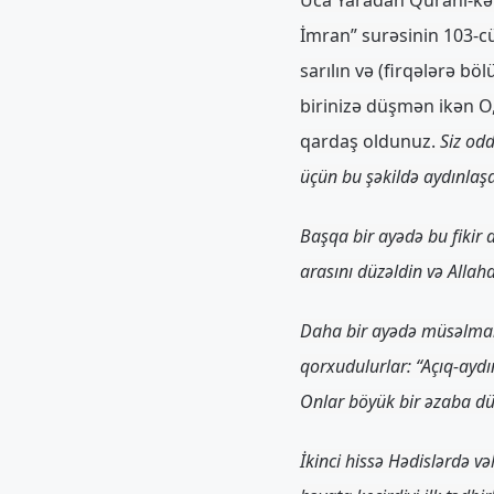
İmran” surəsinin 103-c
sarılın və (firqələrə böl
birinizə düşmən ikən O, 
qardaş oldunuz.
Siz odd
üçün bu şəkildə aydınlaşdı
Başqa bir ayədə bu fikir 
arasını düzəldin və Allah
Daha bir ayədə müsəlmanla
qorxudulurlar: “Açıq-aydın
Onlar böyük bir əzaba düç
İkinci hissə Hədislərdə