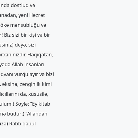
ında dostluq və
 anadan, yəni Həzrət
 kökə mənsubluğu və
iz sizi bir kişi və bir
siniz) deyə, sizi
orxanınızdır. Həqiqətən,
yədə Allah insanları
qvanı vurğulayır və bizi
 əksinə, zənginlik kimi
ıllarını da, xüsusilə,
lum!) Söylə: “Ey kitab
lmə budur:) “Allahdan
üzə) Rəbb qəbul