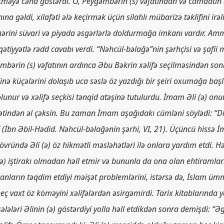
tməyə cəhd göstərdi. O, Peyğəmbərin (s) vəfatından və camaatın
na gəldi, xilafəti ələ keçirmək üçün silahlı mübarizə təklifini irə
şəhərini süvari və piyada əsgərlərlə doldurmağa imkanı vardır. A
tiyyətlə rədd cavabı verdi. “Nəhcül-bəlağə”nin şərhçisi və şafii m
əmbərin (s) vəfatının ardınca Əbu Bəkrin xəlifə seçilməsindən so
nə küçələrini dolaşıb uca səslə öz yazdığı bir şeiri oxumağa başla
lunur və xəlifə seçkisi tənqid atəşinə tutulurdu. İmam Əli (ə) onu
əkətindən əl çəksin. Bu zaman İmam aşağıdakı cümləni söylədi: “D
 (İbn Əbil-Hədid. Nəhcül-bəlağənin şərhi, VI, 21). Üçüncü hissə İm
övründə Əli (ə) öz hikmətli məsləhətləri ilə onlara yardım etdi. Hər
(ə) iştirakı olmadan həll etmir və bununla da ona olan ehtiramları
lmanların təqdim etdiyi məişət problemlərini, istərsə də, İslam üm
eç vaxt öz köməyini xəlifələrdən əsirgəmirdi. Tarix kitablarında 
sələləri Əlinin (ə) göstərdiyi yolla həll etdikdən sonra demişdi: 