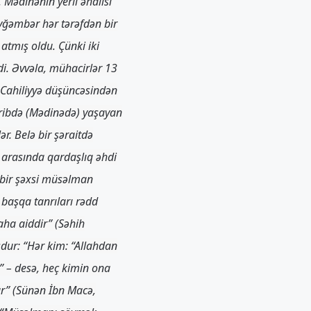
 Mədinənin yerli əhalisi
yğəmbər hər tərəfdən bir
atmış oldu. Çünki iki
di. Əvvəla, mühacirlər 13
. Cahiliyyə düşüncəsindən
əsribdə (Mədinədə) yaşayan
. Belə bir şəraitdə
 arasında qardaşlıq əhdi
 bir şəxsi müsəlman
 başqa tanrıları rədd
aha aiddir” (Səhih
dur: “Hər kim: “Allahdan
” – desə, heç kimin ona
ar” (Sünən İbn Macə,