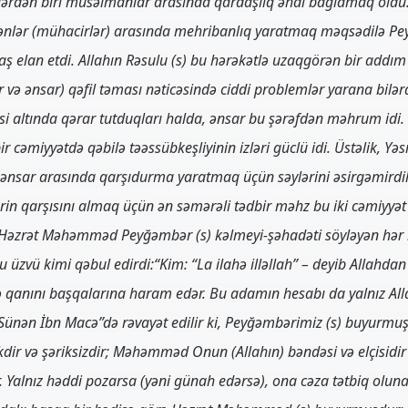
irlərdən biri müsəlmanlar arasında qardaşlıq əhdi bağlamaq oldu.
ənlər (mühacirlər) arasında mehribanlıq yaratmaq məqsədilə Pe
aş elan etdi. Allahın Rəsulu (s) bu hərəkətlə uzaqgörən bir addım 
r və ənsar) qəfil təması nəticəsində ciddi problemlər yarana bilər
əsi altında qərar tutduqları halda, ənsar bu şərəfdən məhrum idi
 cəmiyyətdə qəbilə təəssübkeşliyinin izləri güclü idi. Üstəlik, Y
ənsar arasında qarşıdurma yaratmaq üçün səylərini əsirgəmirdilər
rin qarşısını almaq üçün ən səmərəli tədbir məhz bu iki cəmiyyət
 Həzrət Məhəmməd Peyğəmbər (s) kəlmeyi-şəhadəti söyləyən hər
üzvü kimi qəbul edirdi:“Kim: “La ilahə illəllah” – deyib Allahdan
ə qanını başqalarına haram edər. Bu adamın hesabı da yalnız All
“Sünən İbn Macə”də rəvayət edilir ki, Peyğəmbərimiz (s) buyurmuş
kdir və şəriksizdir; Məhəmməd Onun (Allahın) bəndəsi və elçisidir
Yalnız həddi pozarsa (yəni günah edərsə), ona cəza tətbiq olun