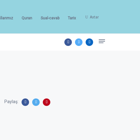
Axtar
llarımız
Quran
Sual-cavab
Tarix
Paylaş: