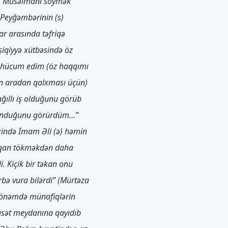
: “Müsəlmanı söymək
 Peyğəmbərinin (s)
ar arasında təfriqə
iqiyyə xütbəsində öz
sız) hücum edim (öz haqqımı
ın aradan qalxması üçün)
ağıllı iş olduğunu görüb
olunduğunu görürdüm…”
irində İmam Əli (ə) həmin
ıb qan tökməkdən daha
i. Kiçik bir təkan onu
rbə vura bilərdi” (Mürtəza
 dönəmdə münafiqlərin
yasət meydanına qayıdıb