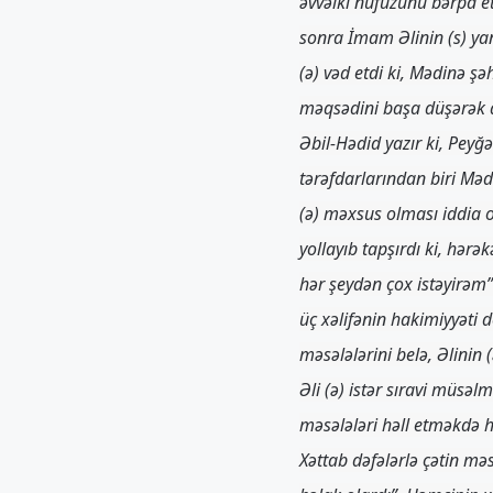
əvvəlki nüfuzunu bərpa e
sonra İmam Əlinin (s) yanı
(ə) vəd etdi ki, Mədinə 
məqsədini başa düşərək qə
Əbil-Hədid yazır ki, Peyğ
tərəfdarlarından biri Mədi
(ə) məxsus olması iddia o
yollayıb tapşırdı ki, hər
hər şeydən çox istəyirəm”
üç xəlifənin hakimiyyəti d
məsələlərini belə, Əlinin 
Əli (ə) istər sıravi müsə
məsələləri həll etməkdə h
Xəttab dəfələrlə çətin mə