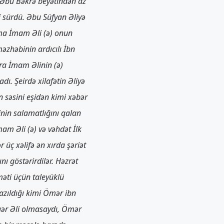
 Əbu Bəkrə beyətindən az
li sürdü. Əbu Süfyan Əliyə
mma İmam Əli (ə) onun
əzhəbinin ardıcılı İbn
nra İmam Əlinin (ə)
dı. Şeirdə xilafətin Əliyə
n səsini eşidən kimi xəbər
inin salamatlığını qalan
am Əli (ə) və vəhdət İlk
 üç xəlifə ən xırda şəriət
nı göstərirdilər. Həzrət
məti üçün taleyüklü
yazıldığı kimi Ömər ibn
“Əgər Əli olmasaydı, Ömər