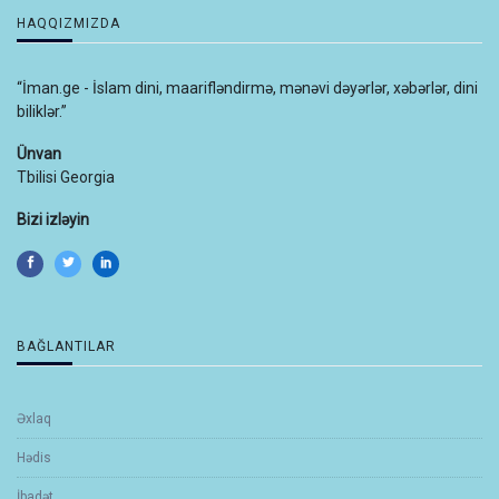
HAQQIZMIZDA
“İman.ge - İslam dini, maarifləndirmə, mənəvi dəyərlər, xəbərlər, dini
biliklər.”
Ünvan
Tbilisi Georgia
Bizi izləyin
BAĞLANTILAR
Əxlaq
Hədis
İbadət