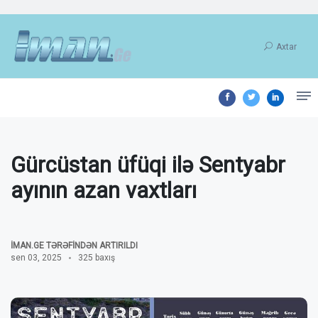
Axtar
Gürcüstan üfüqi ilə Sentyabr
ayının azan vaxtları
İMAN.GE TƏRƏFINDƏN ARTIRILDI
sen 03, 2025
325 baxış