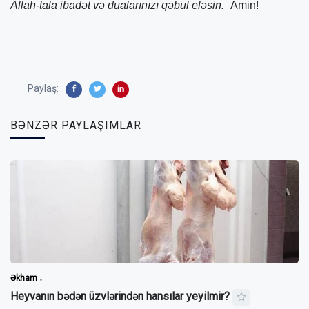
Allah-tala ibadət və dualarınızı qəbul eləsin.
Amin!
Paylaş:
BƏNZƏR PAYLAŞIMLAR
Əkham
Heyvanın bədən üzvlərindən hansılar yeyilmir?