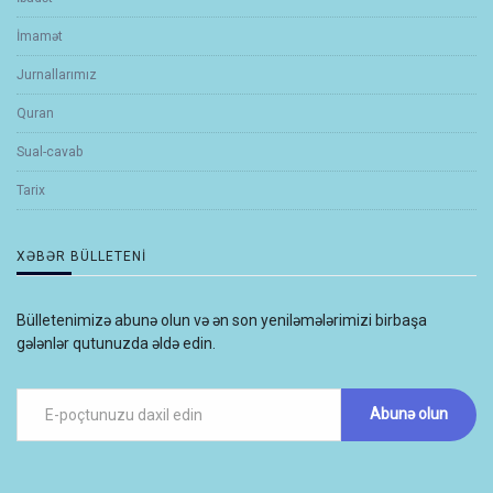
İmamət
Jurnallarımız
Quran
Sual-cavab
Tarix
XƏBƏR BÜLLETENI
Bülletenimizə abunə olun və ən son yeniləmələrimizi birbaşa
gələnlər qutunuzda əldə edin.
Abunə olun