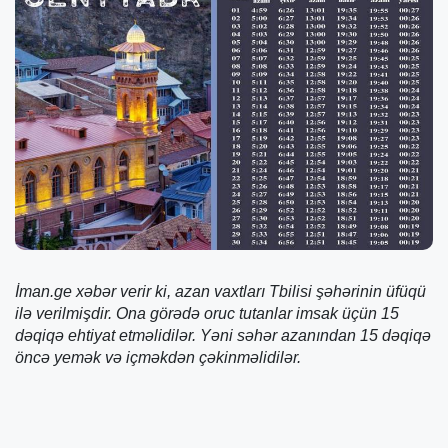
İman.ge xəbər verir ki, azan vaxtları Tbilisi şəhərinin üfüqü
ilə verilmişdir. Ona görədə oruc tutanlar imsak üçün 15
dəqiqə ehtiyat etməlidilər. Yəni səhər azanından 15 dəqiqə
öncə yemək və içməkdən çəkinməlidilər.