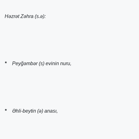
Həzrət Zəhra (s.ə):
*
Peyğəmbər (s) evinin nuru,
*
Əhli-beytin (ə) anası,