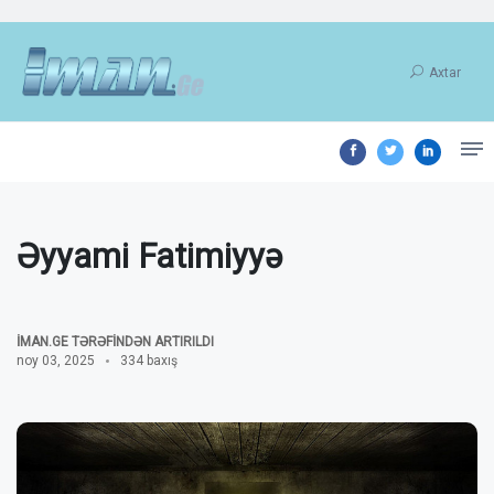
Axtar
Əyyami Fatimiyyə
İMAN.GE TƏRƏFINDƏN ARTIRILDI
noy 03, 2025
334 baxış