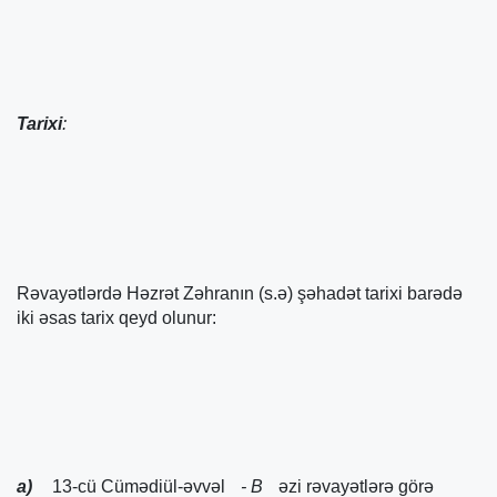
Tarixi
:
Rəvayətlərdə Həzrət Zəhranın (s.ə) şəhadət tarixi barədə
iki əsas tarix qeyd olunur:
a)
13-cü Cümədiül-əvvəl
- B
əzi rəvayətlərə görə