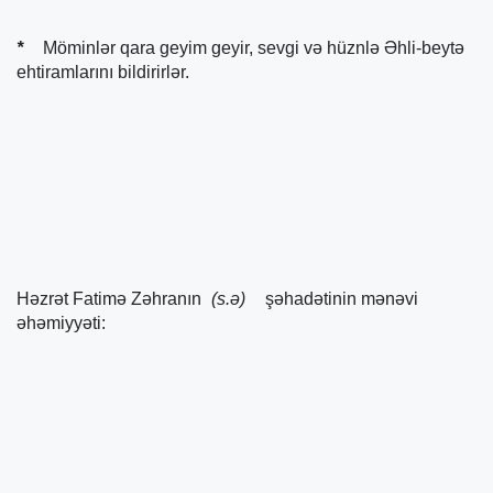
*
Möminlər qara geyim geyir, sevgi və hüznlə Əhli-beytə
ehtiramlarını bildirirlər.
Həzrət Fatimə Zəhranın
(s.ə)
şəhadətinin mənəvi
əhəmiyyəti: