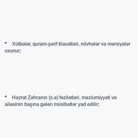
*
Xütbələr, qurani-şərif tilavətləri, növhələr və mərsiyələr
oxunur;
*
Həzrət Zəhranın (s.ə) fəzilətləri, məzlumiyyəti və
ailəsinin başına gələn müsibətlər yad edilir;