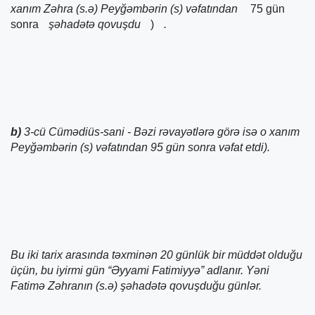
xanım Zəhra (s.ə) Peyğəmbərin (s) vəfatından
75 gün
sonra
şəhadətə qovuşdu
)
.
b)
3-cü Cümədiüs-sani - Bəzi rəvayətlərə görə isə o xanım
Peyğəmbərin (s) vəfatından 95 gün sonra vəfat etdi).
Bu iki tarix arasında təxminən 20 günlük bir müddət olduğu
üçün, bu iyirmi gün “Əyyami Fatimiyyə” adlanır. Yəni
Fatimə Zəhranın (s.ə) şəhadətə qovuşduğu günlər.