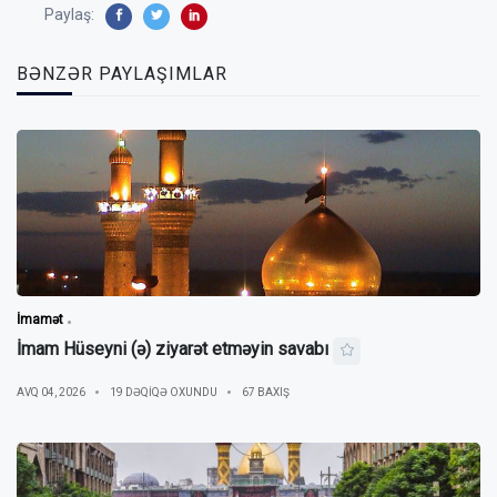
Paylaş:
BƏNZƏR PAYLAŞIMLAR
İmamət
İmam Hüseyni (ə) ziyarət etməyin savabı
AVQ 04, 2026
19 DƏQIQƏ OXUNDU
67 BAXIŞ