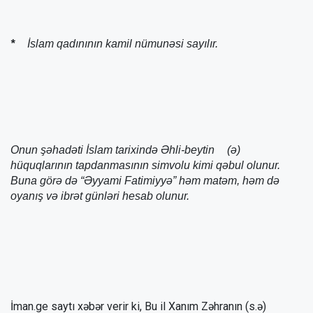
*
İslam qadınının kamil nümunəsi sayılır.
Onun şəhadəti İslam tarixində Əhli-beytin
(ə)
hüquqlarının tapdanmasının simvolu kimi qəbul olunur.
Buna görə də “Əyyami Fatimiyyə” həm matəm, həm də
oyanış və ibrət günləri hesab olunur.
İman.ge saytı xəbər verir ki, Bu il Xanım Zəhranın (s.ə)