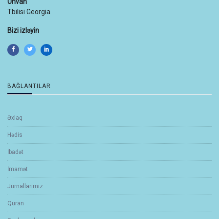
Ünvan
Tbilisi Georgia
Bizi izləyin
BAĞLANTILAR
Əxlaq
Hədis
İbadət
İmamət
Jurnallarımız
Quran