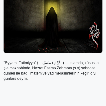
“Əyyami Fatimiyyə” (
أیّامُ فاطمیّه
) — İslamda, xüsusilə
şiə məzhəbində, Həzrət Fatimə Zəhranın (s.ə) şəhadət
günləri ilə bağlı matəm və yad mərasimlərinin keçirildiyi
günlərə deyilir.