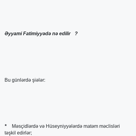
Əyyami Fatimiyyədə nə edilir
?
Bu günlərdə şiələr:
*
Məsçidlərdə və Hüseyniyyələrdə matəm məclisləri
təşkil edirlər;