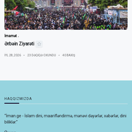
İmamət
Ərbəin Ziyarəti
IYL 28, 2026
23 DƏQIQƏ OXUNDU
40 BAXIŞ
HAQQIZMIZDA
“İman.ge - İslam dini, maarifləndirmə, mənəvi dəyərlər, xəbərlər, dini
biliklər.”