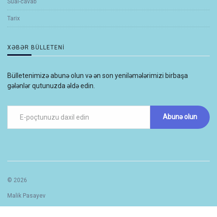
Sual-cavab
Tarix
XƏBƏR BÜLLETENI
Bülletenimizə abunə olun və ən son yeniləmələrimizi birbaşa
gələnlər qutunuzda əldə edin.
Abunə olun
© 2026
Malik Pasayev