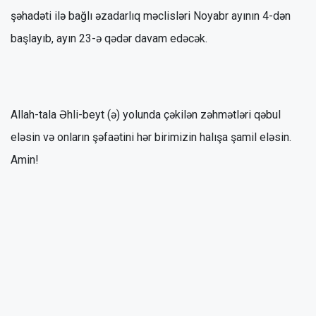
şəhadəti ilə bağlı əzadarlıq məclisləri Noyabr ayının 4-dən
başlayıb, ayın 23-ə qədər davam edəcək.
Allah-tala Əhli-beyt (ə) yolunda çəkilən zəhmətləri qəbul
eləsin və onların şəfaətini hər birimizin halışa şamil eləsin.
Amin!