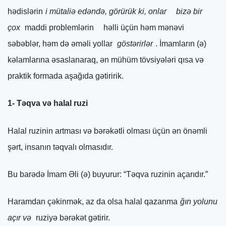
hədislərin
i mütaliə edəndə, görürük ki, onlar
bizə bir
çox
maddi problemlərin
həlli üçün həm mənəvi
səbəblər, həm də əməli yollar
göstərirlər
. İmamların (ə)
kəlamlarına əsaslanaraq, ən mühüm tövsiyələri qısa və
praktik formada aşağıda gətiririk.
1- Təqva və halal ruzi
Halal ruzinin artması və bərəkətli olması üçün ən önəmli
şərt, insanın təqvalı olmasıdır.
Bu barədə İmam Əli (ə) buyurur: “Təqva ruzinin açarıdır.”
Haramdan çəkinmək, az da olsa halal qazanma
ğın yolunu
açır və
ruziyə bərəkət gətirir.