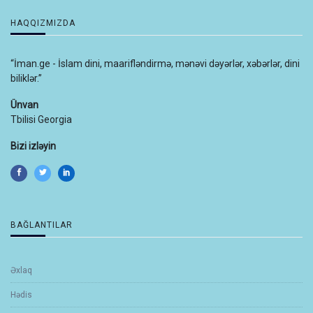
HAQQIZMIZDA
“İman.ge - İslam dini, maarifləndirmə, mənəvi dəyərlər, xəbərlər, dini
biliklər.”
Ünvan
Tbilisi Georgia
Bizi izləyin
BAĞLANTILAR
Əxlaq
Hədis