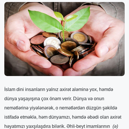
İslam dini insanların yalnız axirət aləminə yox, həmdə
dünya yaşayışına çox önəm verir. Dünya və onun
nemətlərinə yiyələnərək, o nemətlərdən düzgün şəkildə
istifadə etməklə, həm dünyamızı, həmdə əbədi olan axirət
həyatımızı yaxşılaşdıra bilərik. Əhli-beyt imamlarının
(ə)