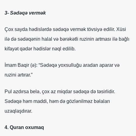
3- Sədəqə vermək
Çox sayda hədislərdə sədəqə vermək tövsiyə edilir. Xüsi
ilə də sədəqənin halal və bərəkətli ruzinin artması ilə bağlı
kifayət qədər hədislər nəql edilib.
İmam Baqir (ə): “Sədəqə yoxsulluğu aradan aparar və
ruzini artırar.”
Pul azdırsa belə, çox az miqdar sədəqə də təsirlidir.
Sədəqə həm maddi, həm də gözlənilməz bəlaları
uzaqlaşdırar.
4. Quran oxumaq