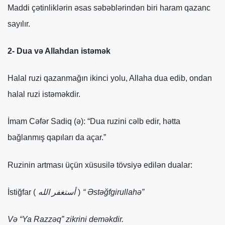
Maddi çətinliklərin əsas səbəblərindən biri haram qazanc
sayılır.
2- Dua və Allahdan istəmək
Halal ruzi qazanmağın ikinci yolu, Allaha dua edib, ondan
halal ruzi istəməkdir.
İmam Cəfər Sadiq (ə): “Dua ruzini cəlb edir, hətta
bağlanmış qapıları da açar.”
Ruzinin artması üçün xüsusilə tövsiyə edilən dualar:
İstiğfar (
أستغفر الله
)
“ Əstəğfgirullahə”
Və “Ya Razzəq” zikrini deməkdir.