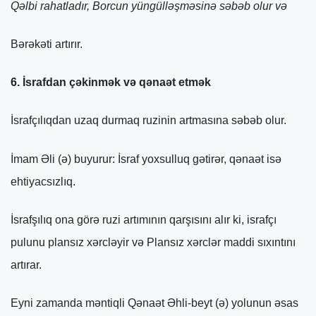
Qəlbi rahatladır, Borcun yüngülləşməsinə səbəb olur və
Bərəkəti artırır.
6. İsrafdan çəkinmək və qənaət etmək
İsrafçılıqdan uzaq durmaq ruzinin artmasına səbəb olur.
İmam Əli (ə) buyurur: İsraf yoxsulluq gətirər, qənaət isə
ehtiyacsızlıq.
İsrafşılıq ona görə ruzi artımının qarşısını alır ki, israfçı
pulunu plansız xərcləyir və Plansız xərclər maddi sıxıntını
artırar.
Eyni zamanda məntiqli Qənaət Əhli-beyt (ə) yolunun əsas