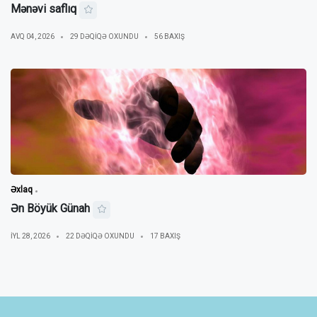
Mənəvi saflıq
AVQ 04, 2026
29 DƏQIQƏ OXUNDU
56 BAXIŞ
Əxlaq
Ən Böyük Günah
IYL 28, 2026
22 DƏQIQƏ OXUNDU
17 BAXIŞ