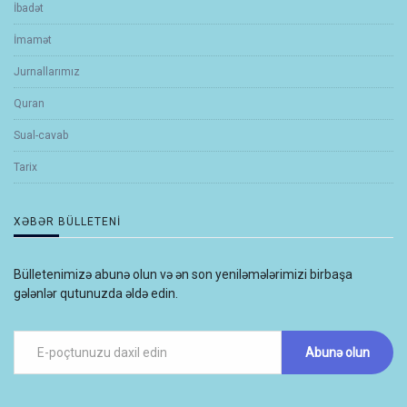
İbadət
İmamət
Jurnallarımız
Quran
Sual-cavab
Tarix
XƏBƏR BÜLLETENI
Bülletenimizə abunə olun və ən son yeniləmələrimizi birbaşa
gələnlər qutunuzda əldə edin.
Abunə olun