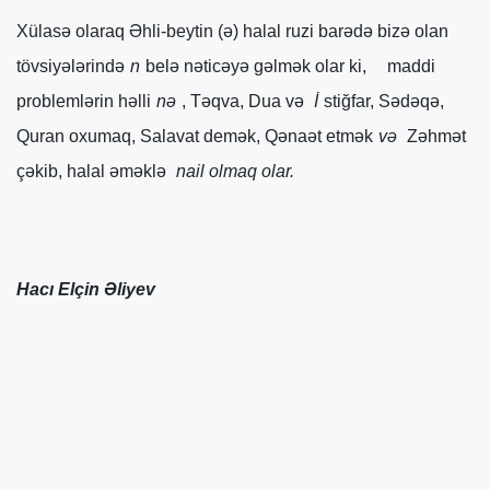
Xülasə olaraq Əhli-beytin (ə) halal ruzi barədə bizə olan
tövsiyələrində
n
belə nəticəyə gəlmək olar ki,
maddi
problemlərin həlli
nə
, Təqva, Dua və
İ
stiğfar, Sədəqə,
Quran oxumaq, Salavat demək, Qənaət etmək
və
Zəhmət
çəkib, halal əməklə
nail olmaq olar.
Hacı Elçin Əliyev