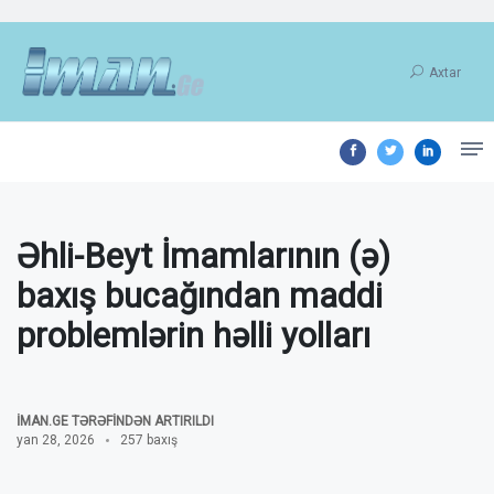
Axtar
Əhli-Beyt İmamlarının (ə)
baxış bucağından maddi
problemlərin həlli yolları
İMAN.GE TƏRƏFINDƏN ARTIRILDI
yan 28, 2026
257 baxış