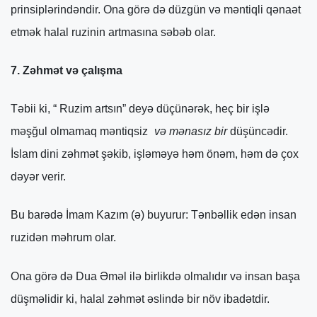
prinsiplərindəndir. Ona görə də düzgün və məntiqli qənaət
etmək halal ruzinin artmasına səbəb olar.
7. Zəhmət və çalışma
Təbii ki, “ Ruzim artsın” deyə düçünərək, heç bir işlə
məşğul olmamaq məntiqsiz
və mənasız bir
düşüncədir.
İslam dini zəhmət şəkib, işləməyə həm önəm, həm də çox
dəyər verir.
Bu barədə İmam Kazım (ə) buyurur: Tənbəllik edən insan
ruzidən məhrum olar.
Ona görə də Dua Əməl ilə birlikdə olmalıdır və insan başa
düşməlidir ki, halal zəhmət əslində bir növ ibadətdir.