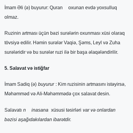
İmam Əli (ə) buyurur: Quran
oxunan evdə yoxsulluq
olmaz.
Ruzinin artması üçün bəzi surələrin oxunması xüsi olaraq
tövsiyə edilir. Həmin surələr Vaqiə, Şəms, Leyl və Zuha
surələridir və bu surələr ruzi ilə bir başa əlaqələndirilir.
5. Salavat və istiğfar
İmam Sadiq (ə)
buyurur
: Kim ruzisinin artmasını istəyirsə,
Məhəmməd və Ali-Məhəmmədə çox salavat desin.
Salavatı
n
inasana
xüsusi təsirləri
var və onlardan
bəzisi aşağıdakılardan ibarətdir.