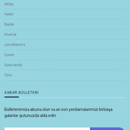
Əxlaq
Hədis
İbadət
İmamət
Jurnallarımız
Quran
Sual-cavab
Tarix
XƏBƏR BÜLLETENI
Bülletenimizə abunə olun və ən son yeniləmələrimizi birbaşa
gələnlər qutunuzda əldə edin.