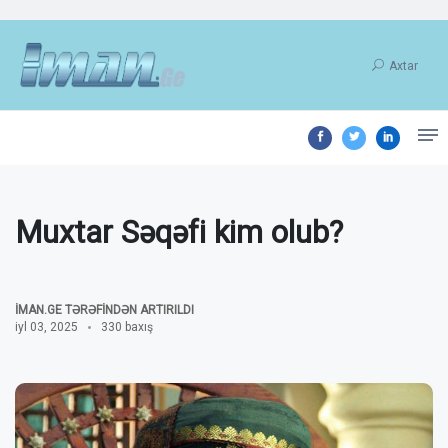
Axtar
Muxtar Səqəfi kim olub?
İMAN.GE TƏRƏFINDƏN ARTIRILDI
iyl 03, 2025
330 baxış