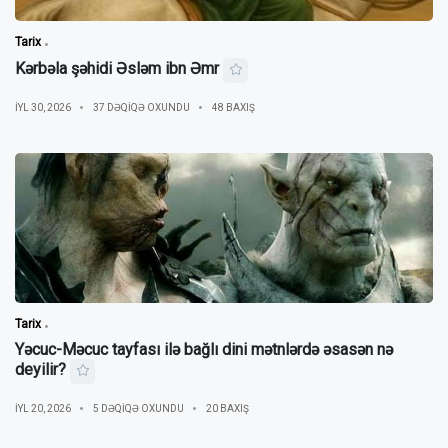
Tarix
Kərbəla şəhidi Əsləm ibn Əmr
IYL 30, 2026
37 DƏQIQƏ OXUNDU
48 BAXIŞ
Tarix
Yəcuc-Məcuc tayfası ilə bağlı dini mətnlərdə əsasən nə
deyilir?
IYL 20, 2026
5 DƏQIQƏ OXUNDU
20 BAXIŞ