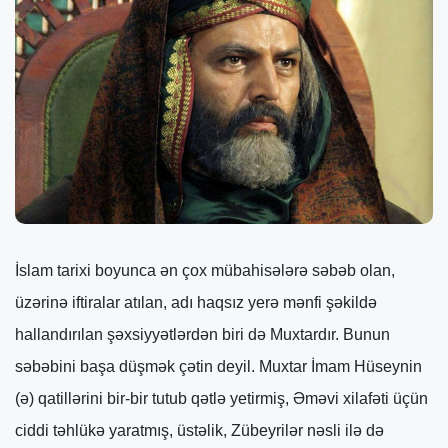
İslam tarixi boyunca ən çox mübahisələrə səbəb olan, üzərinə iftiralar atılan, adı haqsız yerə mənfi şəkildə hallandırılan şəxsiyyətlərdən biri də Muxtardır. Bunun səbəbini başa düşmək çətin deyil. Muxtar İmam Hüseynin (ə) qatillərini bir-bir tutub qətlə yetirmiş, Əməvi xilafəti üçün ciddi təhlükə yaratmış, üstəlik, Zübeyrilər nəsli ilə də düşmən olmuşdur. Buna görə də Muxtarın adını unutdurmaq, yaddaşlardan silmək, xidmətlərinə kölgə salmaq üçün Əməvilər xeyli çalışmış və müəyyən qədər öz məqsədlərinə nail olmuşlar. Bu məqalədə Muxtarın şəxsiyyəti barədə qısa məlumat verilir. Məqalənin ikinci bölümündə Muxtarın adı ilə bağlanan, guya onun tərəfindən yaradıldığı iddia edilən, əslində isə nəinki Muxtarla əlaqəsi olmayan, hətta uydurma və qondarma bir mövzu olan keysaniyyə cərəyanından söhbət açılır. Muxtar şiə məzhəbinin tarixində mühüm yer tutan şəxsiyyətlərdən biridir. Muxtar ibn Əbu Übeyd ibn Məsud Səqəfi hicrətin birinci ilində anadan olmuşdur. Əsli Taifdəndir. Atası Əbu Übeyd səhabələrdən olub, ikinci xəlifə Ömər ibn Xəttabın hakimiyyətinin əvvəllərində ailəsi ilə birlikdə Mədinəyə gəlmiş, İraqın fəthində iştirak etmiş və hicrətin 13-cü ilində (miladi 634-cü il) oğlu Cəbrlə birlikdə şəhid olmuşdu. Bundan sonra Muxtar əmisi Səid ibn Məsudun himayəsi altında yaşamağa başladı. Səid ibn Məsud Həzrət Əlinin (ə) tərəfindən Mədain valisi təyin edilmişdi. Muxtar kiçik yaşlarından Əhli-beytin məhəbbəti ilə böyümüşdü. İmam Əli (ə) tərəfindən ona “keysan” (zirək, diribaş) ləqəbinin verildiyini yazırlar. İmam Əli ibn Əbu Talibin (ə) zamanında Muxtar Kufədə yaşayırdı. O həzrətin şəhadətindən sonra Bəsrədə məskunlaşdı, sonra yenə Kufəyə qayıtdı. İmam Hüseynin (ə) elçisi Müslim ibn Əqil Kufədə məhz Muxtarın evində qalırdı. Müslimin qiyamından azacıq əvvəl Kufədəki əksər Əhli-beyt tərəfdarları kimi Muxtar da həbs edildi. Buna görə də o, Müslimin qiyamında və Kərbəla faciəsində iştirak edə bilmədi. İmam Hüseynin (ə) şəhadəti bütün Əhli-beyt tərəfdarları kimi Muxtarın qəlbində də təlatüm yaratdı. İmamın intiqamını almaq istəyi onun varlığına hakim kəsildi. Kufə valisi Übeydullah ibn Ziyad Muxtarı qətlə yetirmək istəyirdi. Lakin Muxtarın bacısı öz həyat yoldaşı Abdullah ibn Ömərdən xahiş etdi ki, qardaşının barəsində Yezidin qarşısında vəsatət qaldırsın. Abdullah ibn Ömərin xahişi ilə Yezid Muxtarın azad olunması barədə fərman verdi. Bu arada Abdullah ibn Zübeyr Əməvilər xilafətini bürümüş böhrandan faydalanaraq özünü xəlifə elan etdi. Məkkə və Mədinənin ardınca İraq da Abdullah ibn Zübeyrə tabe oldu. Artıq Kufəni onun göndərdiyi vali idarə edirdi. Keçmişdə Əməvilərə xidmət etmiş bir çoxları indi Abdullah ibn Zübeyrə qoşulmuşdular. Abdullah məşhur səhabə Züber ibn Avvamın oğlu idi. Cəməl savaşında atası Zübeyrlə eyni cəbhədə, İmam Əlinin (ə) əleyhinə vuruşmuşdu. Abdullah Əhli-beytə nifrət bəsləyirdi. Hətta Cəməl savaşında Zübeyr döyüşdən yayınmaq istədikdə, Abdullah onu danlamış və qorxaqlıqda təqsirləndirmişdi. İmam Əli (ə) Cəməl savaşından qabaq Zübeyrlə görüşəndə ona demişdi: “Biz səni Əbdülmüttəlib oğullarından hesab edirdik. Amma imansız oğlun Abdullah boya-başa çatandan sonra səninlə bizim aramızda ayrılıq saldı”. Abdullah Məkkədə hakim olduğu dövrdə xütbələrdə İmam Əlinin (ə) ruhuna təhqir və söyüşlə dolu ifadələr işlədirmiş. Onun Abdullah ibn Abbasla söhbət zamanı belə söylədiyini də rəvayət edirlər: “Qırx ildir ki, Əhli-beytə qarşı nifrəti ürəyimdə gizlədirdim” (Məsudi. Mürucüz-zəhəb, III, 80). Lakin o həm də mahir siyasətçi idi, öz məqsədinə çatmaq üçün ən müxtəlif üsullardan istifadə etməyi bacarırdı. Abdullah ibn Zübeyr Muxtarı da öz tərə-finə çəkməyə çalışırdı. Muxtar kimi möhkəm iradəli, bacarıqlı hərbçinin təcrübəsinə onun ehtiyacı vardı. Muxtar əvvəlcə onun tərəfinə keçmək fikrində idi; amma sonra Abdullahın qeyri-səmimi niyyətindən xəbərdar olub ondan uzaqlaşdı. İbn Zübeyrin təyin etdiyi Kufə valisi Muxtarı yenidən zindana saldı; amma o, bu dəfə də öz qaynının vəsatəti ilə həbsdən xilas oldu. Muxtar artıq açıq silahlı çıxış üçün şəraitin yetişdiyini görüb hərəkətə başladı. Malik Əştərin oğlu İbrahim Muxtara qoşulduqdan sonra qiyamçıların qüvvəsi daha da artdı. Hicri 66-cı il rəbiül-axir ayında (miladi 685-ci il) Muxtar Kufədə qiyam qaldırdı. O, dörd prinsip əsasında camaatdan beyət alırdı: Allahın kitabına (Qurana) əsasən hökm vermək, Peyğəmbər sünnəsinə əməl etmək, İmam Hüseynin (ə) qatillərindən intiqam almaq və məzlumlara yardımçı olmaq. Muxtarın tərəfdarları Abdullah ibn Zübeyrin təyin etdiyi Kufə valisini şəhərdən qovdular. (İkinci hissə) Muxtarın qiyamında güc nisbəti tez-tez dəyişirdi. Belə ki, İbrahim ibn Malik Əştər qoşunun əksəriyyəti ilə şəhər ətrafındakı düşmən dəstələri ilə döyüşdüyü zaman Kufədəki müxalifət qüvvələri bir neçə dəfə Muxtarı mühasirəyə alıb çətin vəziyyətdə qoymuşdular. Hər dəfə İbrahimin Kufəyə qayıtması Muxtarı xilas etmişdi. Əməvilərin Kufə valisi Übeydullah ibn Ziyad məğlubiyyətlə barışa bilmirdi. O, Kufəni geri almaq üçün böyük bir qoşunla şəhər üzərinə hücuma keçdi. Lakin İbrahim ibn Malik Əştərlə döyüşdə Əməvi qoşunu darmadağın edildi, Übeydullah ibn Ziyad öldürüldü. Onun kəsik başını Muxtarın hüzuruna gətirdilər, Muxtar da onu İmam Zeynül-abidinə (ə) göndərdi. Deyirlər ki, İmam Zeynül-abidin (ə) atasını qətlə yetirmiş şəxsin kəsik başını görəndə şükr səcdəsi etmiş və Muxtara xeyir-dua vermişdi. Muxtar Kərbəla faciəsində əli olan hər kəsi tutub, törətdiyi cinayətin ağırlığına uyğun olaraq işgəncə ilə qətlə yetirirdi. Əlləri¬ni İmam Hüseynin (ə) və tərəfdarlarının qanına bulamış Ömər ibn Səd, Şümr ibn Zil-cövşən, Sinan ibn Ənəs, Xuli ibn Yezid Əsbəhi, Əmr ibn Həccac Zibeydi, Hərmələ ibn Kahil, Bəcdəl ibn Süleym, Mürrə ibn Münqiz, Həkim ibn Tüfeyl və başqaları Muxtarın əmri ilə öldürüldülər. Bununla da Muxtar öz vədinə sadiq qalıb, İmam Hüsey¬nin (ə) qatillərindən intiqam almış oldu. Übeydullah ibn Ziyad qətlə yetirildikdən sonra Mosul, Bəsrə və Mədain şəhərləri də Muxtarın əlinə keçdi. Abdullah ibn Zübeyr Muxtarın qələbə xəbərlərini eşidəndə Ərəbistan əhalisinin də onun tərəfinə keçə biləcəyindən narahat oldu. Məkkə və Mədinədə böyük nüfuz sahibi olan Mühəmməd ibn Hənəfiyyə, Abdullah ibn Abbas kimi Bəni-Haşim böyükləri camaatı Muxtarın ətrafına səsləyə bilərdilər. Abdullah ibn Zübeyr Bəni-Haşim seyidlərindən 17 nəfəri (yuxarıda adları çəkilən iki nəfər də daxil olmaqla) Məkkə ətrafındakı Arim dərəsində həbs etdirdi. Abdullah bu nüfuzlu insanların qarşısında tələb qoydu ki, ona beyət etsinlər; əgər bir neçə gün ərzində beyət etməsələr, onları tonqalda yandırmaqla hədələdi. Bu məqsədlə artıq Arim dərəsinə xeyli odun yığmışdılar. Muxtar bundan xəbər tutan kimi qəfil bir hücumla Bəni-Haşim əsirlərini azad etdi. Abdullah ibn Zübeyr öz qardaşı Müsəbi Muxtarla döyüşə yolladı. Müsəb Bəsrə şəhərini ələ keçirib burada düşərgə qurdu. Kufədə Muxtardan narazı olan qüvvələr də Müsəbə qoşuldular. Kufə yaxınlığında baş vermiş gərgin döyüşdə Muxtarın qoşunu məğlub oldu. Muxtar bir neçə min tərəfdarı ilə Kufədəki Darül-imarəyə (valinin qəsrinə) çəkildi. Uzun müddətli mühasirə nəticəsində Muxtarın tərəfdarlarının sayı get-gedə azalırdı. Onların bir hissəsi döyüşdə həlak olmuş, bir hissəsi də qaçmışdı. Muxtar hər gün bir dəstə döyüşçü ilə darül-imarədən çıxıb vuruşur və yenə sığınacağa qayıdırdı. Hicri 67-ci il ramazan ayının 14-də (miladi 687-ci il) Muxtar döyüşdə şəhid oldu. Onun darül-imarədəki tərəfdarları savaşmaqdan imtina edib aman istədilər. Müsəb onlara aman verdi, amma sığınacaqdan çıxan kimi hamısını öldürməyi əmr etdi. Muxtarın həyat yoldaşını da öz ərini peyğəmbər saymaq ittihamı ilə yalandan təqsirləndirib öldürdülər. Muxtarın başını kəsib Abdullah ibn Zübeyr üçün göndərdilər, qollarını doğrayıb Kufə məscidinin divarından asdılar. Muxtarın məzarı Kufə məscidinin şərq tərəfində, Müslim ibn Əqilin qəbrinin yanında yerləşir. Muxtarın şəxsiyyəti barədə şiə mənbələrindəki məlumatlar ziddiyyətlidir. Bəzi rəvayətlərdə onun imamət məsələsində fərqli mövqe tutduğu, Mühəmməd ibn Hənəfiyyəni imam və mehdi kimi qəbul etdiyi bildirilir. Lakin əksər hədislərdən məlum olur ki, şiə imamları Muxtar haqqında müsbət fikirdə olmuş və onun qiyamını razılıqla qarşılamışdılar. Bu hədisləri Əllamə Məclisi “Biharül-ənvar” kitabında qeyd etmişdir (Əllamə Məclisi. Biharül-ənvar, XLV, 342-390). Həmin hədislərin birində deyilir ki, İmam Mühəmməd Baqir (ə) camaatın Muxtar haqqında nalayiq sözlər danışdığını eşidəndə buyurmuşdur: “Muxtarı söyməyin. O bizim şəhidlərimizin qatillərini öldürdü, intiqamımızı aldı…” (Üçüncü hissə) Muxtar özündən məzhəb yaradıbmı? Muxtarın şəxsiyyəti və həyatı barədə məlumat verdik və qeyd etdik ki, onun ruhuna atılan böhtanlardan biri də guya şiə məzhəbi daxilində ilk parçalanmanı – keysaniyyə məzhəbini yaratması iddiasıdır. Bu məqalədə keysaniyyə məzhəbi barədə həqiqətləri diqqətinizə çatdırırıq. Keysaniyyə şiə məzhəbi daxilində ilk ciddi parçalanma nəticəsində yarandığı iddia edilən, əslində isə şiəliyə aidliyi şübhə altında olan məzhəbin adıdır. Bu məzhəbin adını İmam Əli ibn Əbu Talibin (ə) nökəri Keysanla bağlayırlar. Başqa bir məlumata görə, “keysan” Muxtar Səqəfinin ləqəbi idi. “Zirək, fərasətli” mənasını bildirən bu ləqəbi guya İmam Əli ibn Əbu Talib (ə) körpə Muxtara veribmiş. Bəziləri “keysan” ləqəbinin Həzrət Əlinin (ə) oğlu Mühəmməd ibn Hənəfiyyə tərəfindən Muxtara verildiyini, bəziləri isə Muxtarın silahdaşlarından birinin bu adı daşıdığını söyləyirlər. Göründüyü kimi, keysaniyyə cərəyanının mənşəyi barədə məlumatlar çox ziddiyyətlidir. Dini mənbələrdə keysaniləri bu cür xarakterizə edirlər: Onlar guya İmam Hüseyndən (ə) sonra Mühəmməd ibn Hənəfiyyənin imamlığını qəbul edirdilər. Keysaniyyə əqidəsində İmam Hüseynin (ə) intiqamını almaq uğrunda mübarizə aparmaq mühüm amil sayılırmış. Onların əqidəsincə, Əli (ə) övladlarından hər kim zülmə qarşı mübarizə aparırsa və ya belə bir mübarizəni dəstəkləyirsə, həqiqi imam odur. İmam Zeynül-abidin (ə) Əməvi rejiminə qarşı silahlı qiyamdan imtina etdiyi üçün, keysanilər Mühəmməd Hənəfiyyəni imam kimi tanıyırmışlar; çünki o, Muxta