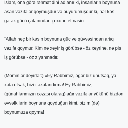
İslam, ona görə rəhmət dini adlanır ki, insanların boynuna
asan vəzifələr qoymuşdur və buyurumuşdur ki, hər kəs
gərək gücü çatanından çoxunu etməsin.
“Allah heç bir kəsin boynuna güc və qüvvəsindən artıq
vəzifə qoymur. Kim nə xeyir iş görübsə - öz xeyrinə, nə pis
iş görübsə - öz ziyanınadır.
(Möminlər deyirlər:) «Ey Rəbbimiz, əgər biz unutsaq, ya
xəta etsək, bizi cəzalandırma! Ey Rəbbimiz,
(günahlarımızın cəzası olaraq) ağır vəzifələr yükünü bizdən
əvvəlkilərin boynuna qoyduğun kimi, bizim (də)
boynumuza qoyma!