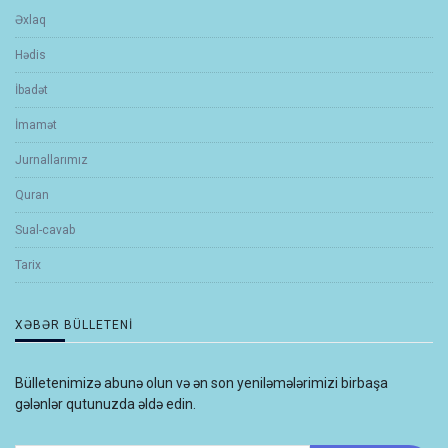
Əxlaq
Hədis
İbadət
İmamət
Jurnallarımız
Quran
Sual-cavab
Tarix
XƏBƏR BÜLLETENI
Bülletenimizə abunə olun və ən son yeniləmələrimizi birbaşa
gələnlər qutunuzda əldə edin.