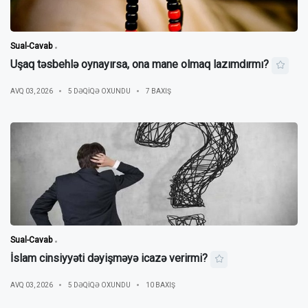
Sual-Cavab
Uşaq təsbehlə oynayırsa, ona mane olmaq lazımdırmı?
AVQ 03, 2026
5 DƏQIQƏ OXUNDU
7 BAXIŞ
Sual-Cavab
İslam cinsiyyəti dəyişməyə icazə verirmi?
AVQ 03, 2026
5 DƏQIQƏ OXUNDU
10 BAXIŞ