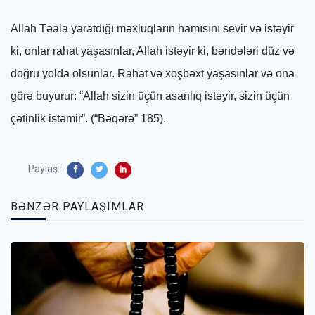
Allah Təala yaratdığı məxluqların hamısını sevir və istəyir
ki, onlar rahat yaşasınlar, Allah istəyir ki, bəndələri düz və
doğru yolda olsunlar. Rahat və xoşbəxt yaşasınlar və ona
görə buyurur: “Allah sizin üçün asanlıq istəyir, sizin üçün
çətinlik istəmir”. (“Bəqərə” 185).
Paylaş:
BƏNZƏR PAYLAŞIMLAR