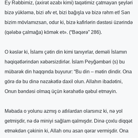
Ey Rəbbimiz, (axirət əzabı kimi) taqətimiz çatmayan şeyləri
bizə yükləmə, bizi əfv et, bizi bağışla və bizə rəhm et! Sən
bizim mövlamızsan, odur ki, bizə kafirlərin dəstəsi üzərində
(qələbə çalmağa) kömək et». (“Bəqərə” 286).
O kəslər ki, İslamı çətin din kimi tanıyırlar, deməli İslamın
həqiqətlərindən xəbərsizdirlər. İslam Peyğəmbəri (s) bu
mübarək din haqqında buyurur: “Bu din – mətin dindir. Ona
görə də bu dinə nəzakətlə daxil olun. Allahın ibadətini,
Onun bəndəsi olmaq üçün kərahətlə qəbul etməyin.
Məbada o yolunu azmış o atlılardan olarsınız ki, nə yol
getmişdir, nə də miniyi sağlam qalmışdır. Dinə çoxlu diqqət
etməkdən çəkinin ki, Allah onu asan qərar vermişdir. Ona