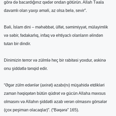
görə də bacardığınız qədər ondan götürün. Allah Təala
davamlı olan yaxşı əməli, az olsa belə, sevir”.
Bəli, İslam dini – məhəbbət, ülfət, səmimiyyət, mülayimlik
və səbir, fədakarlıq, infaq və ehtiyaclı olanların əlindən
tutan bir dindir.
Dinimizin terror və zülmlə heç bir rabitəsi yoxdur, əskinə
onu şiddətlə tənqid edir.
“Əgər zülm edənlər (axirət) əzabı(nı) müşahidə etdikləri
zaman həqiqətən bütün qüdrət və gücün Allaha məxsus
olmasını və Allahın şiddətli əzab verən olmasını görsələr
(çox peşiman olacaqlar)”. (“Bəqərə” 165).