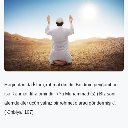
Həqiqətən də İslam, rəhmət dinidir. Bu dinin peyğəmbəri
isə Rəhməti-lil-aləmindir. “(Ya Muhəmməd (s)!) Biz səni
aləmdəkilər üçün yalnız bir rəhmət olaraq göndərmişik”.
(“Ənbiya” 107).